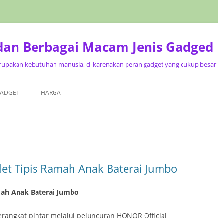
 dan Berbagai Macam Jenis Gadged
upakan kebutuhan manusia, di karenakan peran gadget yang cukup besar p
Langsung
ke
GADGET
HARGA
isi
let Tipis Ramah Anak Baterai Jumbo
amah Anak Baterai Jumbo
angkat pintar melalui peluncuran HONOR Official