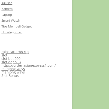
Jurusan
Kamera
Laptop
Smart Watch
Tips Membeli Gadget
Uncategorized
rajascatter88 rtp
slot
slot bet 200
slot depo 5k
https://order.asianexpress1.com/
mahjong ways
mahjong ways
Slot Bonus