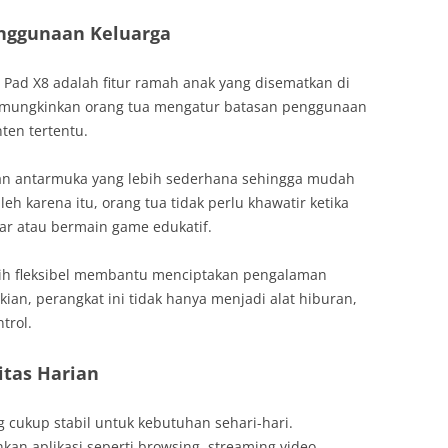
nggunaan Keluarga
ad X8 adalah fitur ramah anak yang disematkan di
 memungkinkan orang tua mengatur batasan penggunaan
nten tertentu.
kan antarmuka yang lebih sederhana sehingga mudah
eh karena itu, orang tua tidak perlu khawatir ketika
ar atau bermain game edukatif.
 lebih fleksibel membantu menciptakan pengalaman
ian, perangkat ini tidak hanya menjadi alat hiburan,
trol.
itas Harian
 cukup stabil untuk kebutuhan sehari-hari.
an aplikasi seperti browsing, streaming video,