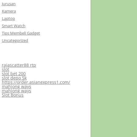
Jurusan
Kamera
Laptop
Smart Watch
Tips Membeli Gadget
Uncategorized
rajascatter88 rtp
slot
slot bet 200
slot depo 5k
https://order.asianexpress1.com/
mahjong ways
mahjong ways
Slot Bonus