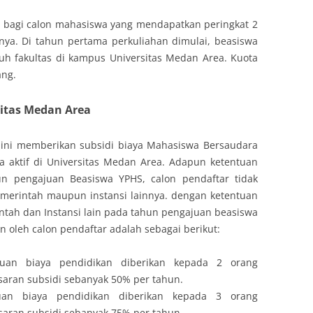
i bagi calon mahasiswa yang mendapatkan peringkat 2
lnya. Di tahun pertama perkuliahan dimulai, beasiswa
ruh fakultas di kampus Universitas Medan Area. Kuota
ang.
sitas Medan Area
 ini memberikan subsidi biaya Mahasiswa Bersaudara
aktif di Universitas Medan Area. Adapun ketentuan
un pengajuan Beasiswa YPHS, calon pendaftar tidak
emerintah maupun instansi lainnya. dengan ketentuan
ntah dan Instansi lain pada tahun pengajuan beasiswa
 oleh calon pendaftar adalah sebagai berikut:
tuan biaya pendidikan diberikan kepada 2 orang
aran subsidi sebanyak 50% per tahun.
uan biaya pendidikan diberikan kepada 3 orang
aran subsidi sebanyak 75% per tahun.