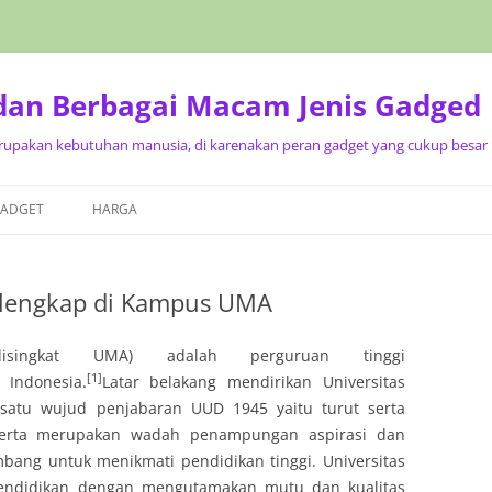
 dan Berbagai Macam Jenis Gadged
upakan kebutuhan manusia, di karenakan peran gadget yang cukup besar p
Langsung
ke
GADGET
HARGA
isi
erlengkap di Kampus UMA
isingkat UMA) adalah perguruan tinggi
[1]
 Indonesia.
Latar belakang mendirikan Universitas
satu wujud penjabaran UUD 1945 yaitu turut serta
erta merupakan wadah penampungan aspirasi dan
bang untuk menikmati pendidikan tinggi. Universitas
endidikan dengan mengutamakan mutu dan kualitas