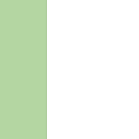
Navigasi
Tulisan