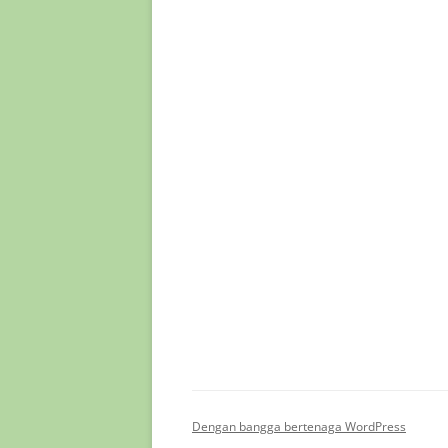
Dengan bangga bertenaga WordPress