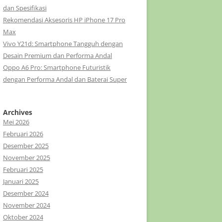
dan Spesifikasi
Rekomendasi Aksesoris HP iPhone 17 Pro
Max
Vivo Y21d: Smartphone Tangguh dengan
Desain Premium dan Performa Andal
Oppo A6 Pro: Smartphone Futuristik
dengan Performa Andal dan Baterai Super
Archives
Mei 2026
Februari 2026
Desember 2025
November 2025
Februari 2025
Januari 2025
Desember 2024
November 2024
Oktober 2024