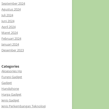
September 2024
Agustus 2024
Juli 2024
Juni 2024
April 2024
Maret 2024
Februari 2024
Januari 2024
Desember 2023
Categories
Aksesories Hp
Fungsi Gadget
Gadget
Handphone
Harga Gadget
Jenis Gadget
Jenis Perkembangan Teknologi