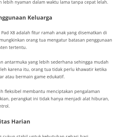
n lebih nyaman dalam waktu lama tanpa cepat lelah.
nggunaan Keluarga
ad X8 adalah fitur ramah anak yang disematkan di
 memungkinkan orang tua mengatur batasan penggunaan
nten tertentu.
kan antarmuka yang lebih sederhana sehingga mudah
eh karena itu, orang tua tidak perlu khawatir ketika
ar atau bermain game edukatif.
 lebih fleksibel membantu menciptakan pengalaman
ian, perangkat ini tidak hanya menjadi alat hiburan,
trol.
itas Harian
 cukup stabil untuk kebutuhan sehari-hari.