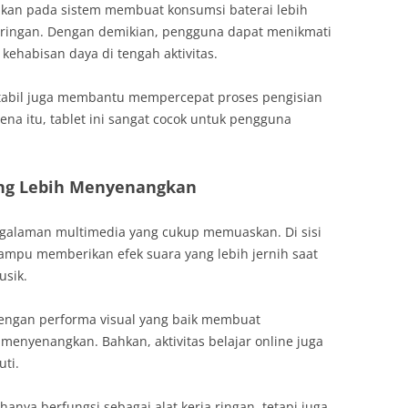
apkan pada sistem membuat konsumsi baterai lebih
s ringan. Dengan demikian, pengguna dapat menikmati
kehabisan daya di tengah aktivitas.
g stabil juga membantu mempercepat proses pengisian
rena itu, tablet ini sangat cocok untuk pengguna
ng Lebih Menyenangkan
alaman multimedia yang cukup memuaskan. Di sisi
 mampu memberikan efek suara yang lebih jernih saat
sik.
dengan performa visual yang baik membuat
enyenangkan. Bahkan, aktivitas belajar online juga
uti.
hanya berfungsi sebagai alat kerja ringan, tetapi juga