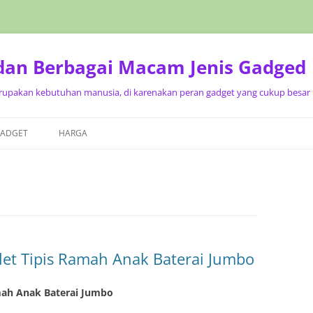
 dan Berbagai Macam Jenis Gadged
upakan kebutuhan manusia, di karenakan peran gadget yang cukup besar p
Langsung
ke
GADGET
HARGA
isi
let Tipis Ramah Anak Baterai Jumbo
amah Anak Baterai Jumbo