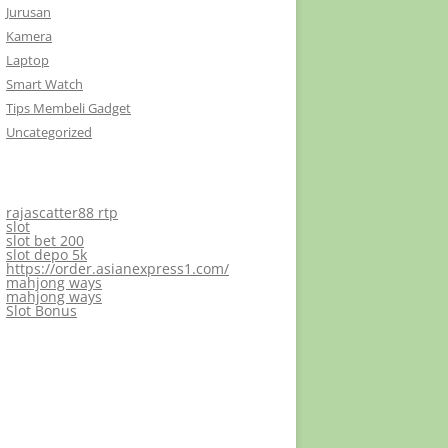
Jurusan
Kamera
Laptop
Smart Watch
Tips Membeli Gadget
Uncategorized
rajascatter88 rtp
slot
slot bet 200
slot depo 5k
https://order.asianexpress1.com/
mahjong ways
mahjong ways
Slot Bonus