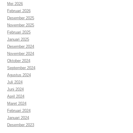
Mei 2026
Februari 2026
Desember 2025
November 2025
Februari 2025
Januari 2025
Desember 2024
November 2024
Oktober 2024
September 2024
Agustus 2024
Juli 2024
Juni 2024
April 2024
Maret 2024
Februari 2024
Januari 2024
Desember 2023