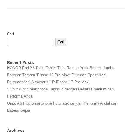
Cari
Cari
Recent Posts
HONOR Pad X8 Rilis: Tablet Tipis Ramah Anak Baterai Jumbo
Bocoran Terbaru iPhone 18 Pro Max: Fitur dan Spesifikasi
Rekomendasi Aksesoris HP iPhone 17 Pro Max
Vivo Y21d: Smartphone Tangguh dengan Desain Premium dan
Performa Andal
Oppo A6 Pro: Smartphone Futuristik dengan Performa Andal dan
Baterai Super
Archives