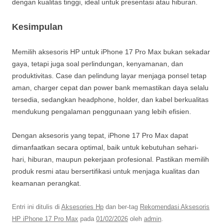
dengan kualitas tinggi, ideal untuk presentasi atau hiburan.
Kesimpulan
Memilih aksesoris HP untuk iPhone 17 Pro Max bukan sekadar
gaya, tetapi juga soal perlindungan, kenyamanan, dan
produktivitas. Case dan pelindung layar menjaga ponsel tetap
aman, charger cepat dan power bank memastikan daya selalu
tersedia, sedangkan headphone, holder, dan kabel berkualitas
mendukung pengalaman penggunaan yang lebih efisien.
Dengan aksesoris yang tepat, iPhone 17 Pro Max dapat
dimanfaatkan secara optimal, baik untuk kebutuhan sehari-
hari, hiburan, maupun pekerjaan profesional. Pastikan memilih
produk resmi atau bersertifikasi untuk menjaga kualitas dan
keamanan perangkat.
Entri ini ditulis di
Aksesories Hp
dan ber-tag
Rekomendasi Aksesoris
HP iPhone 17 Pro Max
pada
01/02/2026
oleh
admin
.