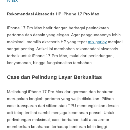
Max
Rekomendasi Aksesoris HP iPhone 17 Pro Max
iPhone 17 Pro Max hadir dengan berbagai peningkatan
performa dan desain yang elegan. Agar penggunaannya lebih
maksimal, memilih aksesoris HP yang tepat
mix parlay
menjadi
sangat penting. Artikel ini membahas rekomendasi aksesoris
terbaik untuk iPhone 17 Pro Max, mulai dari perlindungan,
kenyamanan, hingga fungsionalitas tambahan.
Case dan Pelindung Layar Berkualitas
Melindungi iPhone 17 Pro Max dari goresan dan benturan
merupakan langkah pertama yang wajib dilakukan. Pilihan
case transparan dari silikon atau TPU memungkinkan desain
asli tetap terlihat sambil menjaga keamanan ponsel. Untuk
perlindungan maksimal, case berbahan kulit atau armor
memberikan ketahanan terhadap benturan lebih tinggi.