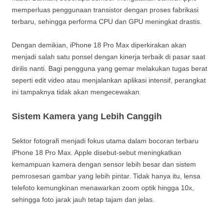
memperluas penggunaan transistor dengan proses fabrikasi
terbaru, sehingga performa CPU dan GPU meningkat drastis.
Dengan demikian, iPhone 18 Pro Max diperkirakan akan
menjadi salah satu ponsel dengan kinerja terbaik di pasar saat
dirilis nanti. Bagi pengguna yang gemar melakukan tugas berat
seperti edit video atau menjalankan aplikasi intensif, perangkat
ini tampaknya tidak akan mengecewakan.
Sistem Kamera yang Lebih Canggih
Sektor fotografi menjadi fokus utama dalam bocoran terbaru
iPhone 18 Pro Max. Apple disebut-sebut meningkatkan
kemampuan kamera dengan sensor lebih besar dan sistem
pemrosesan gambar yang lebih pintar. Tidak hanya itu, lensa
telefoto kemungkinan menawarkan zoom optik hingga 10x,
sehingga foto jarak jauh tetap tajam dan jelas.