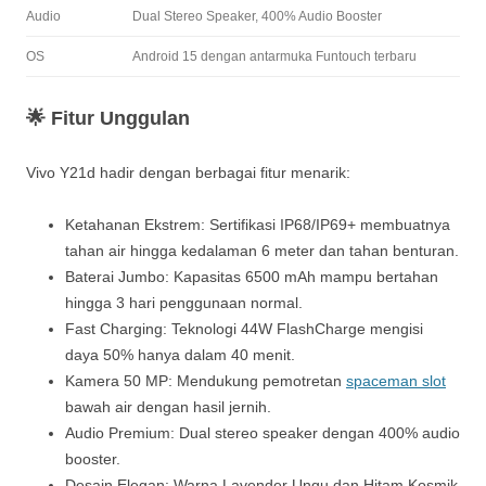
Audio
Dual Stereo Speaker, 400% Audio Booster
OS
Android 15 dengan antarmuka Funtouch terbaru
🌟 Fitur Unggulan
Vivo Y21d hadir dengan berbagai fitur menarik:
Ketahanan Ekstrem: Sertifikasi IP68/IP69+ membuatnya
tahan air hingga kedalaman 6 meter dan tahan benturan.
Baterai Jumbo: Kapasitas 6500 mAh mampu bertahan
hingga 3 hari penggunaan normal.
Fast Charging: Teknologi 44W FlashCharge mengisi
daya 50% hanya dalam 40 menit.
Kamera 50 MP: Mendukung pemotretan
spaceman slot
bawah air dengan hasil jernih.
Audio Premium: Dual stereo speaker dengan 400% audio
booster.
Desain Elegan: Warna Lavender Ungu dan Hitam Kosmik