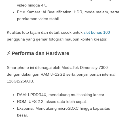
video hingga 4K.
Fitur Kamera: AI Beautification, HDR, mode malam, serta
perekaman video stabil.
Kualitas foto tajam dan detail, cocok untuk
slot bonus 100
pengguna yang gemar fotografi maupun konten kreator.
⚡ Performa dan Hardware
Smartphone ini ditenagai oleh MediaTek Dimensity 7300
dengan dukungan RAM 8–12GB serta penyimpanan internal
128GB/256GB.
RAM: LPDDR4X, mendukung multitasking lancar.
ROM: UFS 2.2, akses data lebih cepat.
Ekspansi: Mendukung microSDXC hingga kapasitas
besar.