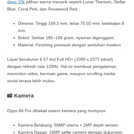
depo 10k
pilihan warna menarik seperti Lunar Titanium, Stellar
Blue, Coral Pink, dan Rosewood Red.
Dimensi: Tinggi 158.2 mm, lebar 75.02 mm, ketebalan 8
mm.
Bobot: Sekitar 185–188 gram, nyaman digenggam.
Material: Finishing premium dengan sentuhan modern.
Layar berukuran 6.57 inci Full HD+ (1080 x 2372 piksel)
dengan refresh rate 120Hz. Hal ini membuat pengalaman
menonton video, bermain game, maupun scrolling media
sosial terasa lebih mulus.
📸 Kamera
Oppo A6 Pro dibekali sistem kamera yang mumpuni:
Kamera Belakang: 50MP utama + 2MP depth sensor.
Kamera Depan: 16MP selfie camera dengan dukungan