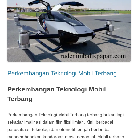
Perkembangan Teknologi Mobil Terbang
Perkembangan Teknologi Mobil
Terbang
Perkembangan Teknologi Mobil Terbang terbang bukan lagi
sekadar imajinasi dalam film fiksi ilmiah. Kini, berbagai
perusahaan teknologi dan otomotif tengah berlomba
mengembangkan kendaraan masa depan ini. Mobil terbang