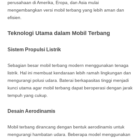
perusahaan di Amerika, Eropa, dan Asia mulai
mengembangkan versi mobil terbang yang lebih aman dan
efisien.
Teknologi Utama dalam Mobil Terbang
Sistem Propulsi Listrik
Sebagian besar mobil terbang modern menggunakan tenaga
listrik. Hal ini membuat kendaraan lebih ramah lingkungan dan
mengurangi polusi udara. Baterai berkapasitas tinggi menjadi
kunci utama agar mobil terbang dapat beroperasi dengan jarak
tempuh yang cukup.
Desain Aerodinamis
Mobil terbang dirancang dengan bentuk aerodinamis untuk
mengurangi hambatan udara. Beberapa model menggunakan