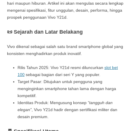
hari maupun hiburan. Artikel ini akan mengulas secara lengkap
mengenai spesifikasi, fitur unggulan, desain, performa, hingga
prospek penggunaan Vivo Y21d.
📜 Sejarah dan Latar Belakang
Vivo dikenal sebagai salah satu brand smartphone global yang
konsisten menghadirkan produk inovatif.
Rilis Tahun 2025: Vivo Y21d resmi diluncurkan
slot bet
100
sebagai bagian dari seri Y yang populer.
Target Pasar: Ditujukan untuk pengguna yang
menginginkan smartphone tahan lama dengan harga
kompetitif.
Identitas Produk: Mengusung konsep
“tangguh dan
elegan”
, Vivo Y21d hadir dengan sertifikasi militer dan
desain premium.