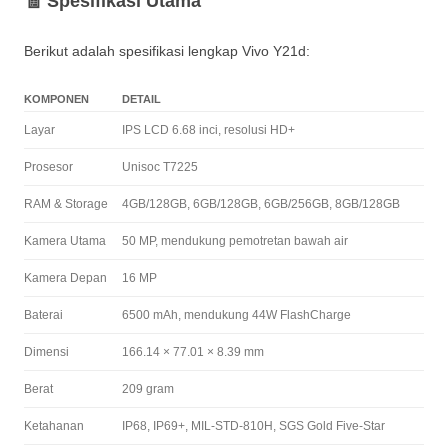
🧾 Spesifikasi Utama
Berikut adalah spesifikasi lengkap Vivo Y21d:
KOMPONEN
DETAIL
Layar
IPS LCD 6.68 inci, resolusi HD+
Prosesor
Unisoc T7225
RAM & Storage
4GB/128GB, 6GB/128GB, 6GB/256GB, 8GB/128GB
Kamera Utama
50 MP, mendukung pemotretan bawah air
Kamera Depan
16 MP
Baterai
6500 mAh, mendukung 44W FlashCharge
Dimensi
166.14 × 77.01 × 8.39 mm
Berat
209 gram
Ketahanan
IP68, IP69+, MIL-STD-810H, SGS Gold Five-Star