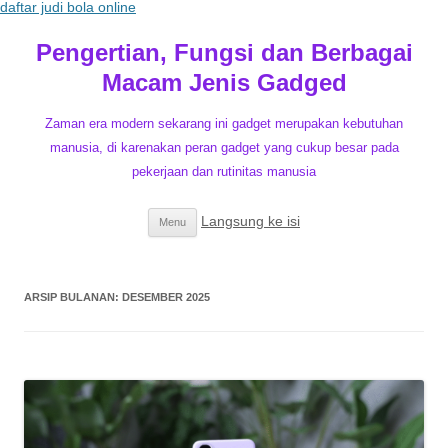
daftar judi bola online
Pengertian, Fungsi dan Berbagai
Macam Jenis Gadged
Zaman era modern sekarang ini gadget merupakan kebutuhan
manusia, di karenakan peran gadget yang cukup besar pada
pekerjaan dan rutinitas manusia
Langsung ke isi
Menu
ARSIP BULANAN:
DESEMBER 2025