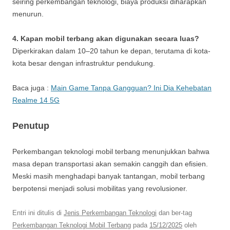
seiring perkembangan teknologi, biaya produksi diharapkan
menurun.
4. Kapan mobil terbang akan digunakan secara luas?
Diperkirakan dalam 10–20 tahun ke depan, terutama di kota-
kota besar dengan infrastruktur pendukung.
Baca juga :
Main Game Tanpa Gangguan? Ini Dia Kehebatan
Realme 14 5G
Penutup
Perkembangan teknologi mobil terbang menunjukkan bahwa
masa depan transportasi akan semakin canggih dan efisien.
Meski masih menghadapi banyak tantangan, mobil terbang
berpotensi menjadi solusi mobilitas yang revolusioner.
Entri ini ditulis di
Jenis Perkembangan Teknologi
dan ber-tag
Perkembangan Teknologi Mobil Terbang
pada
15/12/2025
oleh