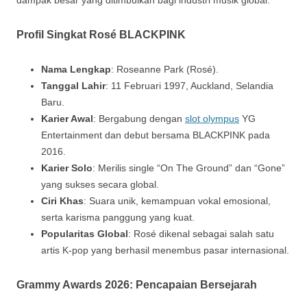
dampak besar yang ditimbulkan bagi industri musik global.
Profil Singkat Rosé BLACKPINK
Nama Lengkap
: Roseanne Park (Rosé).
Tanggal Lahir
: 11 Februari 1997, Auckland, Selandia
Baru.
Karier Awal
: Bergabung dengan
slot olympus
YG
Entertainment dan debut bersama BLACKPINK pada
2016.
Karier Solo
: Merilis single “On The Ground” dan “Gone”
yang sukses secara global.
Ciri Khas
: Suara unik, kemampuan vokal emosional,
serta karisma panggung yang kuat.
Popularitas Global
: Rosé dikenal sebagai salah satu
artis K-pop yang berhasil menembus pasar internasional.
Grammy Awards 2026: Pencapaian Bersejarah