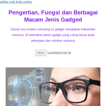
daftar judi bola online
Pengertian, Fungsi dan Berbagai
Macam Jenis Gadged
Zaman era modern sekarang ini gadget merupakan kebutuhan
manusia, di karenakan peran gadget yang cukup besar pada
pekerjaan dan rutinitas manusia
Langsung ke isi
Menu