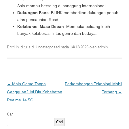
Asia mampu bersaing di panggung internasional.
Dukungan Fans
: BLINK memberikan dukungan penuh
atas pencapaian Rosé.
Kolaborasi Masa Depan
: Membuka peluang lebih
banyak kolaborasi lintas genre dan budaya.
Entri ini ditulis di
Uncategorized
pada
14/12/2025
oleh
admin
.
Navigasi
←
Main Game Tanpa
Perkembangan Teknologi Mobil
Tulisan
Gangguan? Ini Dia Kehebatan
Terbang
→
Realme 14 5G
Cari
Cari