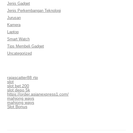
Jenis Gadget
Jenis Perkembangan Teknologi
Jurusan
Kamera
Laptop
Smart Watch
Tips Membeli Gadget
Uncategorized
rajascatter88 rtp
slot
slot bet 200
slot depo 5k
https://order.asianexpress1.com/
mahjong ways
mahjong ways
Slot Bonus