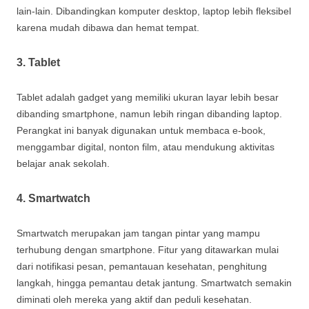
lain-lain. Dibandingkan komputer desktop, laptop lebih fleksibel
karena mudah dibawa dan hemat tempat.
3. Tablet
Tablet adalah gadget yang memiliki ukuran layar lebih besar
dibanding smartphone, namun lebih ringan dibanding laptop.
Perangkat ini banyak digunakan untuk membaca e-book,
menggambar digital, nonton film, atau mendukung aktivitas
belajar anak sekolah.
4. Smartwatch
Smartwatch merupakan jam tangan pintar yang mampu
terhubung dengan smartphone. Fitur yang ditawarkan mulai
dari notifikasi pesan, pemantauan kesehatan, penghitung
langkah, hingga pemantau detak jantung. Smartwatch semakin
diminati oleh mereka yang aktif dan peduli kesehatan.