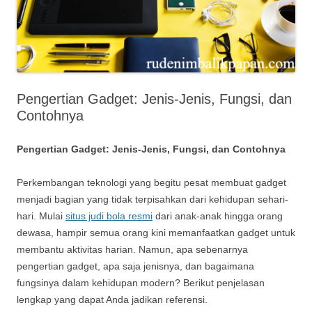
Pengertian Gadget: Jenis-Jenis, Fungsi, dan
Contohnya
Pengertian Gadget: Jenis-Jenis, Fungsi, dan Contohnya
Perkembangan teknologi yang begitu pesat membuat gadget
menjadi bagian yang tidak terpisahkan dari kehidupan sehari-
hari. Mulai
situs judi bola resmi
dari anak-anak hingga orang
dewasa, hampir semua orang kini memanfaatkan gadget untuk
membantu aktivitas harian. Namun, apa sebenarnya
pengertian gadget, apa saja jenisnya, dan bagaimana
fungsinya dalam kehidupan modern? Berikut penjelasan
lengkap yang dapat Anda jadikan referensi.