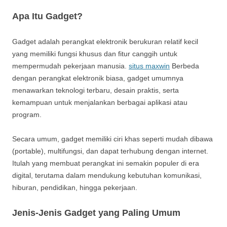
Apa Itu Gadget?
Gadget adalah perangkat elektronik berukuran relatif kecil
yang memiliki fungsi khusus dan fitur canggih untuk
mempermudah pekerjaan manusia.
situs maxwin
Berbeda
dengan perangkat elektronik biasa, gadget umumnya
menawarkan teknologi terbaru, desain praktis, serta
kemampuan untuk menjalankan berbagai aplikasi atau
program.
Secara umum, gadget memiliki ciri khas seperti mudah dibawa
(portable), multifungsi, dan dapat terhubung dengan internet.
Itulah yang membuat perangkat ini semakin populer di era
digital, terutama dalam mendukung kebutuhan komunikasi,
hiburan, pendidikan, hingga pekerjaan.
Jenis-Jenis Gadget yang Paling Umum