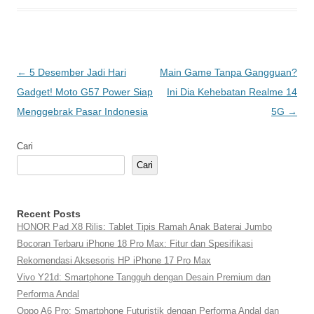
Navigasi
←
5 Desember Jadi Hari
Main Game Tanpa Gangguan?
Tulisan
Gadget! Moto G57 Power Siap
Ini Dia Kehebatan Realme 14
Menggebrak Pasar Indonesia
5G
→
Cari
Cari
Recent Posts
HONOR Pad X8 Rilis: Tablet Tipis Ramah Anak Baterai Jumbo
Bocoran Terbaru iPhone 18 Pro Max: Fitur dan Spesifikasi
Rekomendasi Aksesoris HP iPhone 17 Pro Max
Vivo Y21d: Smartphone Tangguh dengan Desain Premium dan
Performa Andal
Oppo A6 Pro: Smartphone Futuristik dengan Performa Andal dan