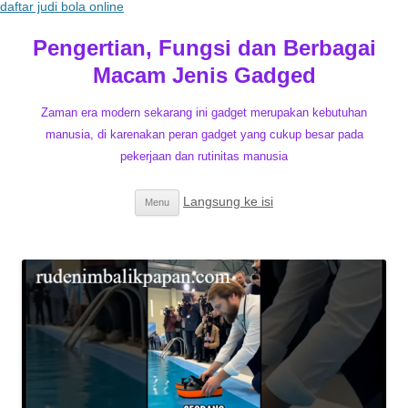
daftar judi bola online
Pengertian, Fungsi dan Berbagai
Macam Jenis Gadged
Zaman era modern sekarang ini gadget merupakan kebutuhan
manusia, di karenakan peran gadget yang cukup besar pada
pekerjaan dan rutinitas manusia
Langsung ke isi
Menu