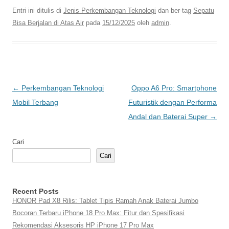
Entri ini ditulis di
Jenis Perkembangan Teknologi
dan ber-tag
Sepatu
Bisa Berjalan di Atas Air
pada
15/12/2025
oleh
admin
.
Navigasi
←
Perkembangan Teknologi
Oppo A6 Pro: Smartphone
Tulisan
Mobil Terbang
Futuristik dengan Performa
Andal dan Baterai Super
→
Cari
Cari
Recent Posts
HONOR Pad X8 Rilis: Tablet Tipis Ramah Anak Baterai Jumbo
Bocoran Terbaru iPhone 18 Pro Max: Fitur dan Spesifikasi
Rekomendasi Aksesoris HP iPhone 17 Pro Max