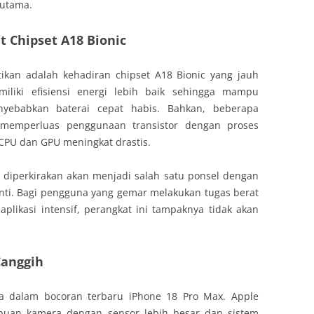
 utama.
 Chipset A18 Bionic
ikan adalah kehadiran chipset A18 Bionic yang jauh
emiliki efisiensi energi lebih baik sehingga mampu
nyebabkan baterai cepat habis. Bahkan, beberapa
emperluas penggunaan transistor dengan proses
 CPU dan GPU meningkat drastis.
 diperkirakan akan menjadi salah satu ponsel dengan
 nanti. Bagi pengguna yang gemar melakukan tugas berat
aplikasi intensif, perangkat ini tampaknya tidak akan
Canggih
ama dalam bocoran terbaru iPhone 18 Pro Max. Apple
puan kamera dengan sensor lebih besar dan sistem