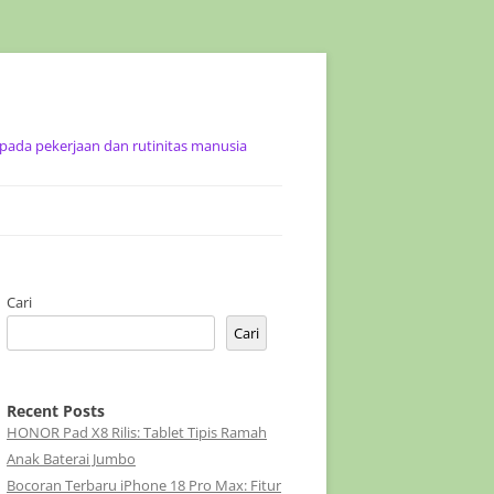
ada pekerjaan dan rutinitas manusia
Cari
Cari
Recent Posts
HONOR Pad X8 Rilis: Tablet Tipis Ramah
Anak Baterai Jumbo
Bocoran Terbaru iPhone 18 Pro Max: Fitur