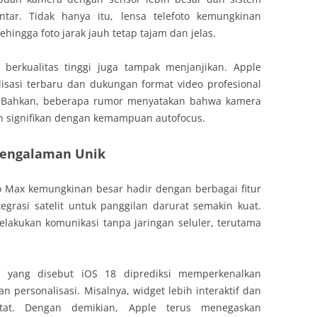
tar. Tidak hanya itu, lensa telefoto kemungkinan
hingga foto jarak jauh tetap tajam dan jelas.
berkualitas tinggi juga tampak menjanjikan. Apple
isasi terbaru dan dukungan format video profesional
. Bahkan, beberapa rumor menyatakan bahwa kamera
 signifikan dengan kemampuan autofocus.
Pengalaman Unik
o Max kemungkinan besar hadir dengan berbagai fitur
egrasi satelit untuk panggilan darurat semakin kuat.
lakukan komunikasi tanpa jaringan seluler, terutama
u yang disebut iOS 18 diprediksi memperkenalkan
n personalisasi. Misalnya, widget lebih interaktif dan
tat. Dengan demikian, Apple terus menegaskan