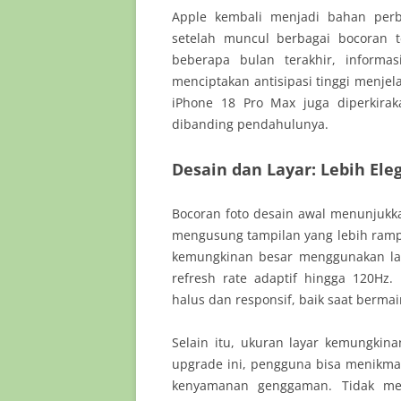
Apple kembali menjadi bahan perb
setelah muncul berbagai bocoran 
beberapa bulan terakhir, informas
menciptakan antisipasi tinggi menje
iPhone 18 Pro Max juga diperkir
dibanding pendahulunya.
Desain dan Layar: Lebih Ele
Bocoran foto desain awal menunjuk
mengusung tampilan yang lebih rampin
kemungkinan besar menggunakan la
refresh rate adaptif hingga 120Hz
halus dan responsif, baik saat berm
Selain itu, ukuran layar kemungkin
upgrade ini, pengguna bisa menikma
kenyamanan genggaman. Tidak men