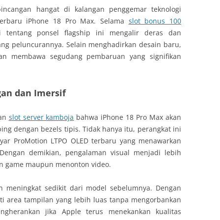
incangan hangat di kalangan penggemar teknologi
terbaru iPhone 18 Pro Max. Selama
slot bonus 100
i tentang ponsel flagship ini mengalir deras dan
lang peluncurannya. Selain menghadirkan desain baru,
akan membawa segudang pembaruan yang signifikan
gan dan Imersif
kan
slot server kamboja
bahwa iPhone 18 Pro Max akan
g dengan bezels tipis. Tidak hanya itu, perangkat ini
yar ProMotion LTPO OLED terbaru yang menawarkan
. Dengan demikian, pengalaman visual menjadi lebih
ain game maupun menonton video.
an meningkat sedikit dari model sebelumnya. Dengan
ti area tampilan yang lebih luas tanpa mengorbankan
gherankan jika Apple terus menekankan kualitas