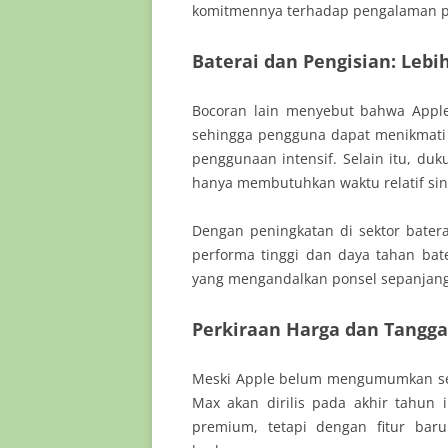
komitmennya terhadap pengalaman pe
Baterai dan Pengisian: Leb
Bocoran lain menyebut bahwa Apple
sehingga pengguna dapat menikmati
penggunaan intensif. Selain itu, duk
hanya membutuhkan waktu relatif sing
Dengan peningkatan di sektor bater
performa tinggi dan daya tahan bate
yang mengandalkan ponsel sepanjang
Perkiraan Harga dan Tanggal
Meski Apple belum mengumumkan sec
Max akan dirilis pada akhir tahun 
premium, tetapi dengan fitur ba