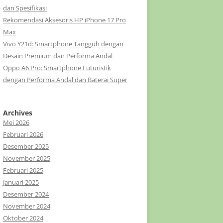
dan Spesifikasi
Rekomendasi Aksesoris HP iPhone 17 Pro
Max
Vivo Y21d: Smartphone Tangguh dengan
Desain Premium dan Performa Andal
Oppo A6 Pro: Smartphone Futuristik
dengan Performa Andal dan Baterai Super
Archives
Mei 2026
Februari 2026
Desember 2025
November 2025
Februari 2025
Januari 2025
Desember 2024
November 2024
Oktober 2024