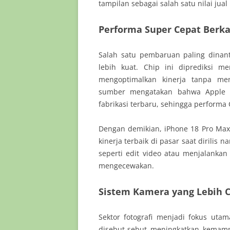
tampilan sebagai salah satu nilai jual
Performa Super Cepat Berkat
Salah satu pembaruan paling dinant
lebih kuat. Chip ini diprediksi m
mengoptimalkan kinerja tanpa me
sumber mengatakan bahwa Apple m
fabrikasi terbaru, sehingga performa
Dengan demikian, iPhone 18 Pro Max
kinerja terbaik di pasar saat dirilis
seperti edit video atau menjalankan 
mengecewakan.
Sistem Kamera yang Lebih 
Sektor fotografi menjadi fokus ut
disebut-sebut meningkatkan kemam