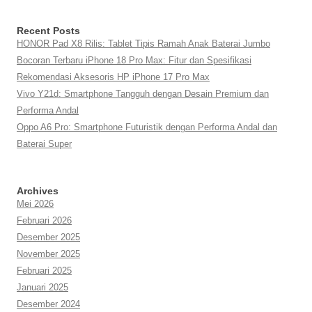
Recent Posts
HONOR Pad X8 Rilis: Tablet Tipis Ramah Anak Baterai Jumbo
Bocoran Terbaru iPhone 18 Pro Max: Fitur dan Spesifikasi
Rekomendasi Aksesoris HP iPhone 17 Pro Max
Vivo Y21d: Smartphone Tangguh dengan Desain Premium dan
Performa Andal
Oppo A6 Pro: Smartphone Futuristik dengan Performa Andal dan
Baterai Super
Archives
Mei 2026
Februari 2026
Desember 2025
November 2025
Februari 2025
Januari 2025
Desember 2024