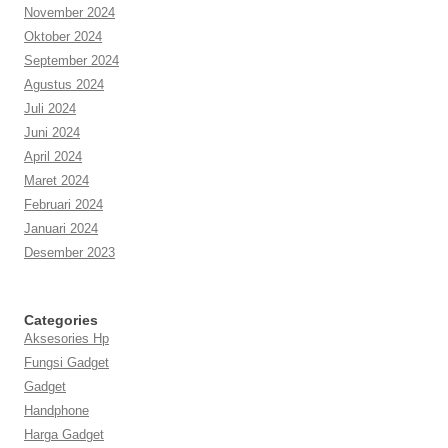
November 2024
Oktober 2024
September 2024
Agustus 2024
Juli 2024
Juni 2024
April 2024
Maret 2024
Februari 2024
Januari 2024
Desember 2023
Categories
Aksesories Hp
Fungsi Gadget
Gadget
Handphone
Harga Gadget