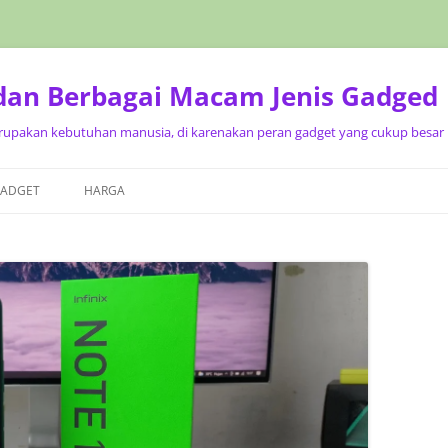
 dan Berbagai Macam Jenis Gadged
upakan kebutuhan manusia, di karenakan peran gadget yang cukup besar p
Langsung
ke
GADGET
HARGA
isi