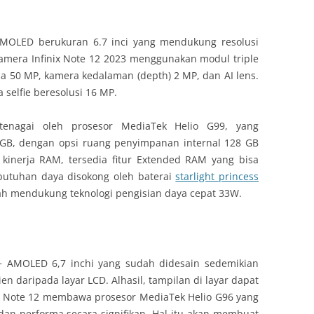
r AMOLED berukuran 6.7 inci yang mendukung resolusi
 Kamera Infinix Note 12 2023 menggunakan modul triple
a 50 MP, kamera kedalaman (depth) 2 MP, dan AI lens.
 selfie beresolusi 16 MP.
itenagai oleh prosesor MediaTek Helio G99, yang
B, dengan opsi ruang penyimpanan internal 128 GB
kinerja RAM, tersedia fitur Extended RAM yang bisa
utuhan daya disokong oleh baterai
starlight princess
h mendukung teknologi pengisian daya cepat 33W.
+ AMOLED 6,7 inchi yang sudah didesain sedemikian
en daripada layar LCD. Alhasil, tampilan di layar dapat
finix Note 12 membawa prosesor MediaTek Helio G96 yang
dan performa secara signifikan. Hal itu akan membuat