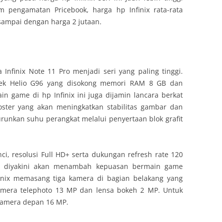
m pengamatan Pricebook, harga hp Infinix rata-rata
 sampai dengan harga 2 jutaan.
ya Infinix Note 11 Pro menjadi seri yang paling tinggi.
aTek Helio G96 yang disokong memori RAM 8 GB dan
n game di hp Infinix ini juga dijamin lancara berkat
ooster yang akan meningkatkan stabilitas gambar dan
urunkan suhu perangkat melalui penyertaan blok grafit
ci, resolusi Full HD+ serta dukungan refresh rate 120
z, diyakini akan menambah kepuasan bermain game
finix memasang tiga kamera di bagian belakang yang
kamera telephoto 13 MP dan lensa bokeh 2 MP. Untuk
kamera depan 16 MP.