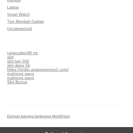
Kamera
Laptop
Smart Watch
Tips Membeli Gadget
Uncategorized
rajascatter88 rtp
slot
slot bet 200
slot depo 5k
https://order.asianexpress1.com/
mahjong ways
mahjong ways
Slot Bonus
Dengan bangga bertenaga WordPress