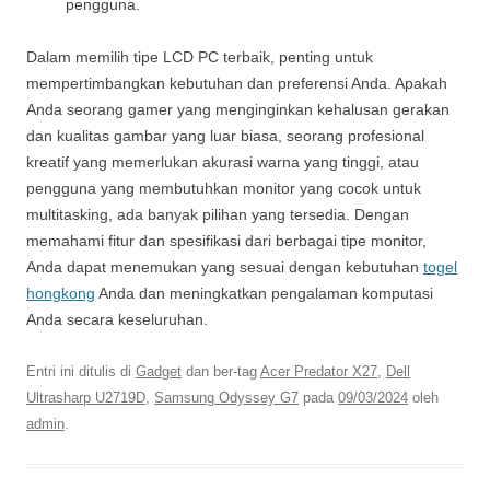
pengguna.
Dalam memilih tipe LCD PC terbaik, penting untuk
mempertimbangkan kebutuhan dan preferensi Anda. Apakah
Anda seorang gamer yang menginginkan kehalusan gerakan
dan kualitas gambar yang luar biasa, seorang profesional
kreatif yang memerlukan akurasi warna yang tinggi, atau
pengguna yang membutuhkan monitor yang cocok untuk
multitasking, ada banyak pilihan yang tersedia. Dengan
memahami fitur dan spesifikasi dari berbagai tipe monitor,
Anda dapat menemukan yang sesuai dengan kebutuhan
togel
hongkong
Anda dan meningkatkan pengalaman komputasi
Anda secara keseluruhan.
Entri ini ditulis di
Gadget
dan ber-tag
Acer Predator X27
,
Dell
Ultrasharp U2719D
,
Samsung Odyssey G7
pada
09/03/2024
oleh
admin
.