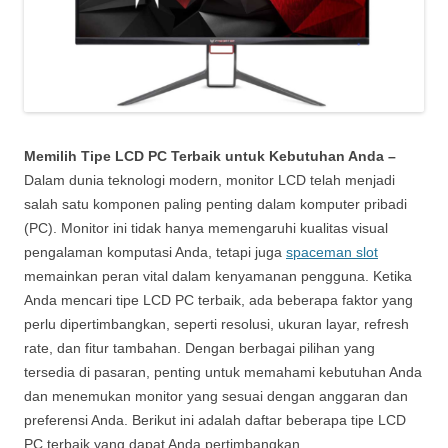
Memilih Tipe LCD PC Terbaik untuk Kebutuhan Anda –
Dalam dunia teknologi modern, monitor LCD telah menjadi
salah satu komponen paling penting dalam komputer pribadi
(PC). Monitor ini tidak hanya memengaruhi kualitas visual
pengalaman komputasi Anda, tetapi juga
spaceman slot
memainkan peran vital dalam kenyamanan pengguna. Ketika
Anda mencari tipe LCD PC terbaik, ada beberapa faktor yang
perlu dipertimbangkan, seperti resolusi, ukuran layar, refresh
rate, dan fitur tambahan. Dengan berbagai pilihan yang
tersedia di pasaran, penting untuk memahami kebutuhan Anda
dan menemukan monitor yang sesuai dengan anggaran dan
preferensi Anda. Berikut ini adalah daftar beberapa tipe LCD
PC terbaik yang dapat Anda pertimbangkan.