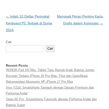
Navigasi
←
Inilah 10 Daftar Peringkat
Menggali Peran Penting Kartu
Tulisan
Keyboard PC Terbaik di Dunia
Grafis dalam Komputer
→
2024
Cari
Cari
Recent Posts
HONOR Pad X8 Rilis: Tablet Tipis Ramah Anak Baterai Jumbo
Bocoran Terbaru iPhone 18 Pro Max: Fitur dan Spesifikasi
Rekomendasi Aksesoris HP iPhone 17 Pro Max
Vivo Y21d: Smartphone Tangguh dengan Desain Premium dan
Performa Andal
Oppo A6 Pro: Smartphone Futuristik dengan Performa Andal dan
Baterai Super