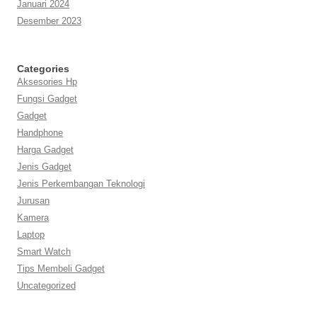
Januari 2024
Desember 2023
Categories
Aksesories Hp
Fungsi Gadget
Gadget
Handphone
Harga Gadget
Jenis Gadget
Jenis Perkembangan Teknologi
Jurusan
Kamera
Laptop
Smart Watch
Tips Membeli Gadget
Uncategorized