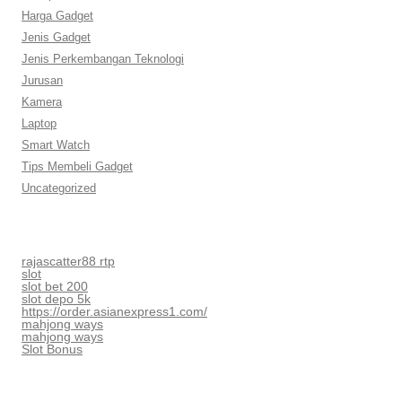
Harga Gadget
Jenis Gadget
Jenis Perkembangan Teknologi
Jurusan
Kamera
Laptop
Smart Watch
Tips Membeli Gadget
Uncategorized
rajascatter88 rtp
slot
slot bet 200
slot depo 5k
https://order.asianexpress1.com/
mahjong ways
mahjong ways
Slot Bonus