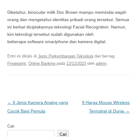
Diketahui,
binocular
milik Doc Brown mampu memindai wajah
orang dan mengetahui identitas pribadi orang tersebut. Semua
ini berkat diciptakannya teknologi Facial Recognition. Namun,
kini teknologi tersebut sudah digunakan oleh
beberapa
software smartphone
dan kamera digital.
Entri ini ditulis di
Jenis Perkembangan Teknologi
dan ber-tag
Fingerprint
,
Online Banking
pada
12/12/2023
oleh
admin
.
Navigasi
←
6 Jenis Kamera Analog yang
9 Harga Mouse Wireless
Tulisan
Cocok Bagi Pemula
Termahal di Dunia
→
Cari
Cari