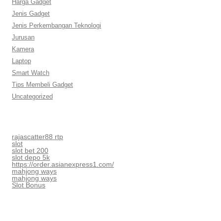
Harga Gadget
Jenis Gadget
Jenis Perkembangan Teknologi
Jurusan
Kamera
Laptop
Smart Watch
Tips Membeli Gadget
Uncategorized
rajascatter88 rtp
slot
slot bet 200
slot depo 5k
https://order.asianexpress1.com/
mahjong ways
mahjong ways
Slot Bonus