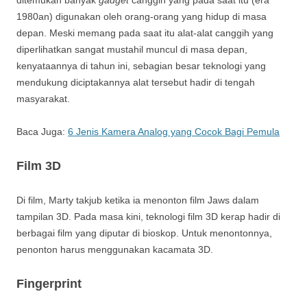
ditemukan banyak
gadget
canggih yang pada saat itu (era
1980an) digunakan oleh orang-orang yang hidup di masa
depan. Meski memang pada saat itu alat-alat canggih yang
diperlihatkan sangat mustahil muncul di masa depan,
kenyataannya di tahun ini, sebagian besar teknologi yang
mendukung diciptakannya alat tersebut hadir di tengah
masyarakat.
Baca Juga:
6 Jenis Kamera Analog yang Cocok Bagi Pemula
Film 3D
Di film, Marty takjub ketika ia menonton film Jaws dalam
tampilan 3D. Pada masa kini, teknologi film 3D kerap hadir di
berbagai film yang diputar di bioskop. Untuk menontonnya,
penonton harus menggunakan kacamata 3D.
Fingerprint