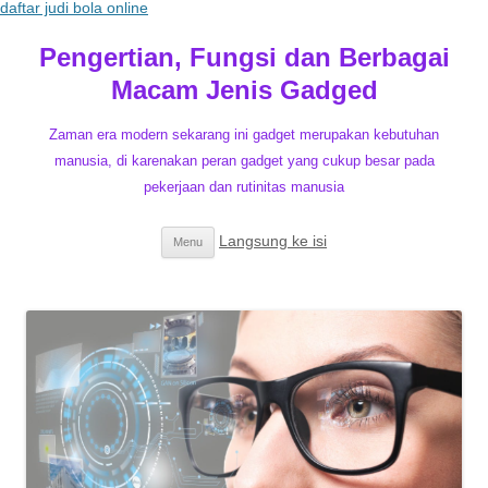
daftar judi bola online
Pengertian, Fungsi dan Berbagai
Macam Jenis Gadged
Zaman era modern sekarang ini gadget merupakan kebutuhan
manusia, di karenakan peran gadget yang cukup besar pada
pekerjaan dan rutinitas manusia
Langsung ke isi
Menu