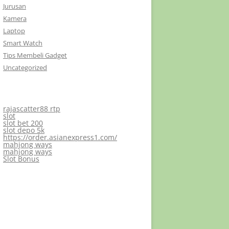
Jurusan
Kamera
Laptop
Smart Watch
Tips Membeli Gadget
Uncategorized
rajascatter88 rtp
slot
slot bet 200
slot depo 5k
https://order.asianexpress1.com/
mahjong ways
mahjong ways
Slot Bonus