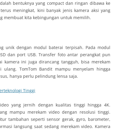
adalah bentuknya yang compact dan ringan dibawa ke
terus meningkat, kini banyak jenis kamera aksi yang
rang membuat kita kebingungan untuk memilih.
g unik dengan modul baterai terpisah. Pada modul
oSD dan port USB. Transfer foto antar perangkat pun
ai kamera ini juga dirancang tangguh, bisa merekam
 isi ulang. TomTom Bandit mampu menyelam hingga
us, hanya perlu pelindung lensa saja.
rteknologi Tinggi
eo yang jernih dengan kualitas tinggi hingga 4K.
 yang mampu merekam video dengan resolusi tinggi.
itur tambahan seperti sensor gerak, gyro, barometer,
ormasi langsung saat sedang merekam video. Kamera