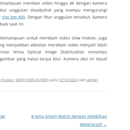
i kemampuan merekan video hingga 4K dengan kamera
fitur unggulan steadyshot yang mampu mengurangi
r
slot bet 400
. Dengan fitur unggulan tersebut, kamera
aik saat ini.
 kemampuan untuk merekam video slow motion, juga
ng menjadikan aktivitas merekam video menjadi lebih
asi lensa Optical Image Stabilization mmampu
gambar yang halus tanpa blur. Kamera aksi ini dijual
 Fusion
,
SONY HDR-AS100V
pada
12/12/2023
oleh
admin
.
ogi
8 Jenis Smart Watch dengan Kelebihan
Waterproof
→