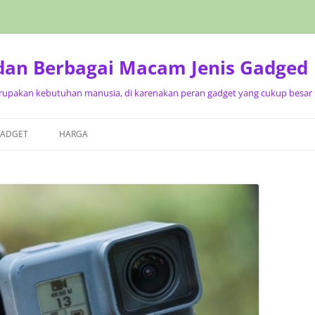
 dan Berbagai Macam Jenis Gadged
upakan kebutuhan manusia, di karenakan peran gadget yang cukup besar p
Langsung
ke
GADGET
HARGA
isi