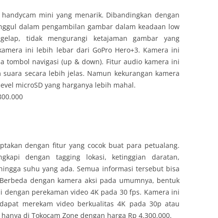
k handycam mini yang menarik. Dibandingkan dengan
 unggul dalam pengambilan gambar dalam keadaan low
 gelap, tidak mengurangi ketajaman gambar yang
kamera ini lebih lebar dari GoPro Hero+3. Kamera ini
tombol navigasi (up & down). Fitur audio kamera ini
m suara secara lebih jelas. Namun kekurangan kamera
level microSD yang harganya lebih mahal.
800.000
iptakan dengan fitur yang cocok buat para petualang.
gkapi dengan tagging lokasi, ketinggian daratan,
 hingga suhu yang ada. Semua informasi tersebut bisa
a. Berbeda dengan kamera aksi pada umumnya, bentuk
ni dengan perekaman video 4K pada 30 fps. Kamera ini
 dapat merekam video berkualitas 4K pada 30p atau
 hanya di Tokocam Zone dengan harga Rp 4.300.000.