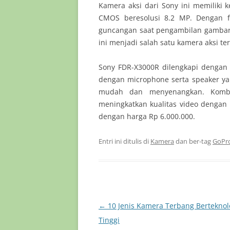
Kamera aksi dari Sony ini memilik
CMOS beresolusi 8.2 MP. Dengan 
guncangan saat pengambilan gamba
ini menjadi salah satu kamera aksi terb
Sony FDR-X3000R dilengkapi dengan
dengan microphone serta speaker ya
mudah dan menyenangkan. Kombin
meningkatkan kualitas video dengan 
dengan harga Rp 6.000.000.
Entri ini ditulis di
Kamera
dan ber-tag
GoPro
Navigasi
←
10 Jenis Kamera Terbang Berteknol
Tulisan
Tinggi