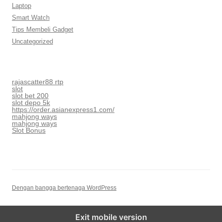
Laptop
Smart Watch
Tips Membeli Gadget
Uncategorized
rajascatter88 rtp
slot
slot bet 200
slot depo 5k
https://order.asianexpress1.com/
mahjong ways
mahjong ways
Slot Bonus
Dengan bangga bertenaga WordPress
Exit mobile version