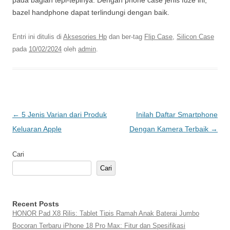
pada bagian tepi-tepinya. Dengan phone case jenis fuze ini,
bazel handphone dapat terlindungi dengan baik.
Entri ini ditulis di
Aksesories Hp
dan ber-tag
Flip Case
,
Silicon Case
pada
10/02/2024
oleh
admin
.
Navigasi
←
5 Jenis Varian dari Produk
Inilah Daftar Smartphone
Tulisan
Keluaran Apple
Dengan Kamera Terbaik
→
Cari
Cari
Recent Posts
HONOR Pad X8 Rilis: Tablet Tipis Ramah Anak Baterai Jumbo
Bocoran Terbaru iPhone 18 Pro Max: Fitur dan Spesifikasi