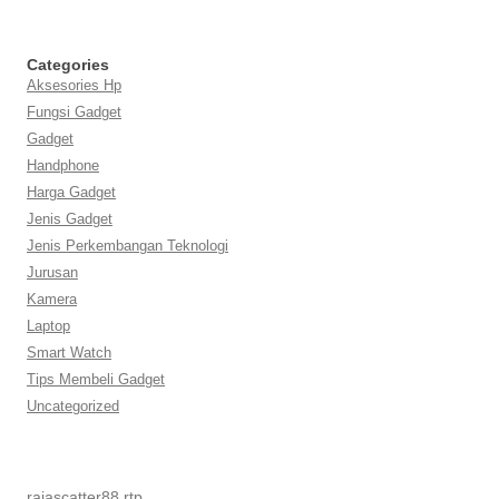
Categories
Aksesories Hp
Fungsi Gadget
Gadget
Handphone
Harga Gadget
Jenis Gadget
Jenis Perkembangan Teknologi
Jurusan
Kamera
Laptop
Smart Watch
Tips Membeli Gadget
Uncategorized
rajascatter88 rtp