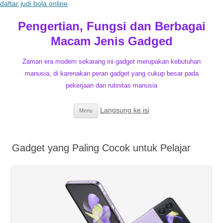
daftar judi bola online
Pengertian, Fungsi dan Berbagai
Macam Jenis Gadged
Zaman era modern sekarang ini gadget merupakan kebutuhan
manusia, di karenakan peran gadget yang cukup besar pada
pekerjaan dan rutinitas manusia
Langsung ke isi
Menu
Gadget yang Paling Cocok untuk Pelajar