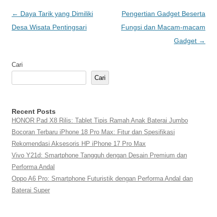
Navigasi
←
Daya Tarik yang Dimiliki
Pengertian Gadget Beserta
Tulisan
Desa Wisata Pentingsari
Fungsi dan Macam-macam
Gadget
→
Cari
Cari
Recent Posts
HONOR Pad X8 Rilis: Tablet Tipis Ramah Anak Baterai Jumbo
Bocoran Terbaru iPhone 18 Pro Max: Fitur dan Spesifikasi
Rekomendasi Aksesoris HP iPhone 17 Pro Max
Vivo Y21d: Smartphone Tangguh dengan Desain Premium dan
Performa Andal
Oppo A6 Pro: Smartphone Futuristik dengan Performa Andal dan
Baterai Super