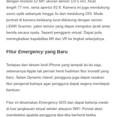
dengan resolusi 12 MP, ukuran sensor 1/3.5 inci,
focal
length
77 mm, serta apertur f/2.8. Kamera ini juga mendukung
zoom optik sebanyak hingga 3x dan medukung OIS. Mode
portrait di kamera belakang turut didukung dengan sensor
LiDAR Scanner, yakni sensor yang dapat mengukur jarak antar
benda secara nyata. Seperti penggaris virtual. Dapat pula
meningkatkan kapabilitas AR dan VR ke tingkat selanjutnya.
Fitur
Emergency
yang Baru
Terlepas dari desain bodi iPhone yang tampak itu-itu saja,
sebenarnya Apple tak pernah henti hadirkan fitur inovatif yang
baru. Selain
Dynamic Island
, pengguna juga dapat rasakan
fitur pengenal bahaya agar pengguna dapat segera mendapat
bantuan.
Fitur ini dinamakan Emergency SOS dan dapat bekerja meski
di luar jangkauan sinyal seluler ataupun WiFi. Ponsel akan
mendeteksi apabila pengguna tiba-tiba berhenti ketika