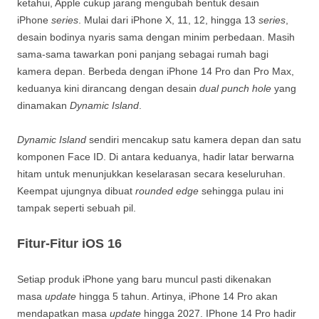
ketahui, Apple cukup jarang mengubah bentuk desain
iPhone
series
. Mulai dari iPhone X, 11, 12, hingga 13
series
,
desain bodinya nyaris sama dengan minim perbedaan. Masih
sama-sama tawarkan poni panjang sebagai rumah bagi
kamera depan. Berbeda dengan iPhone 14 Pro dan Pro Max,
keduanya kini dirancang dengan desain
dual punch hole
yang
dinamakan
Dynamic Island
.
Dynamic Island
sendiri mencakup satu kamera depan dan satu
komponen Face ID. Di antara keduanya, hadir latar berwarna
hitam untuk menunjukkan keselarasan secara keseluruhan.
Keempat ujungnya dibuat
rounded edge
sehingga pulau ini
tampak seperti sebuah pil.
Fitur-Fitur iOS 16
Setiap produk iPhone yang baru muncul pasti dikenakan
masa
update
hingga 5 tahun. Artinya, iPhone 14 Pro akan
mendapatkan masa
update
hingga 2027. IPhone 14 Pro hadir