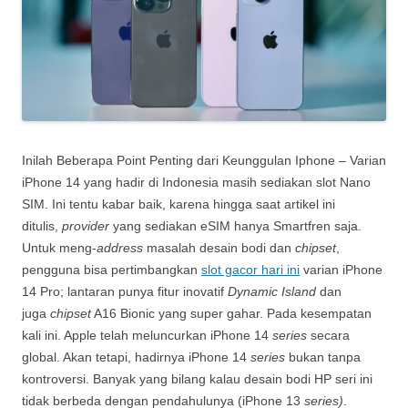
Inilah Beberapa Point Penting dari Keunggulan Iphone – Varian
iPhone 14 yang hadir di Indonesia masih sediakan slot Nano
SIM. Ini tentu kabar baik, karena hingga saat artikel ini
ditulis,
provider
yang sediakan eSIM hanya Smartfren saja.
Untuk meng-
address
masalah desain bodi dan
chipset
,
pengguna bisa pertimbangkan
slot gacor hari ini
varian iPhone
14 Pro; lantaran punya fitur inovatif
Dynamic Island
dan
juga
chipset
A16 Bionic yang super gahar. Pada kesempatan
kali ini. Apple telah meluncurkan iPhone 14
series
secara
global. Akan tetapi, hadirnya iPhone 14
series
bukan tanpa
kontroversi. Banyak yang bilang kalau desain bodi HP seri ini
tidak berbeda dengan pendahulunya (iPhone 13
series
)
.