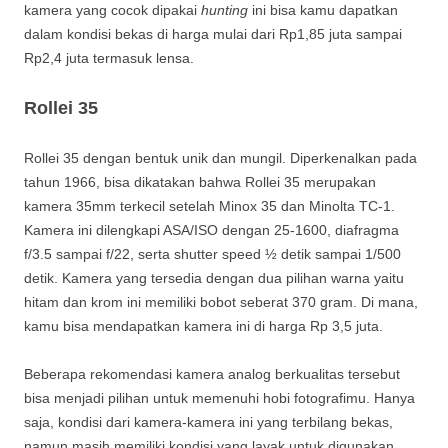
kamera yang cocok dipakai
hunting
ini bisa kamu dapatkan
dalam kondisi bekas di harga mulai dari Rp1,85 juta sampai
Rp2,4 juta termasuk lensa.
Rollei 35
Rollei 35 dengan bentuk unik dan mungil. Diperkenalkan pada
tahun 1966, bisa dikatakan bahwa Rollei 35 merupakan
kamera 35mm terkecil setelah Minox 35 dan Minolta TC-1.
Kamera ini dilengkapi ASA/ISO dengan 25-1600, diafragma
f/3.5 sampai f/22, serta shutter speed ½ detik sampai 1/500
detik. Kamera yang tersedia dengan dua pilihan warna yaitu
hitam dan krom ini memiliki bobot seberat 370 gram. Di mana,
kamu bisa mendapatkan kamera ini di harga Rp 3,5 juta.
Beberapa rekomendasi kamera analog berkualitas tersebut
bisa menjadi pilihan untuk memenuhi hobi fotografimu. Hanya
saja, kondisi dari kamera-kamera ini yang terbilang bekas,
namun masih memiliki kondisi yang layak untuk digunakan.