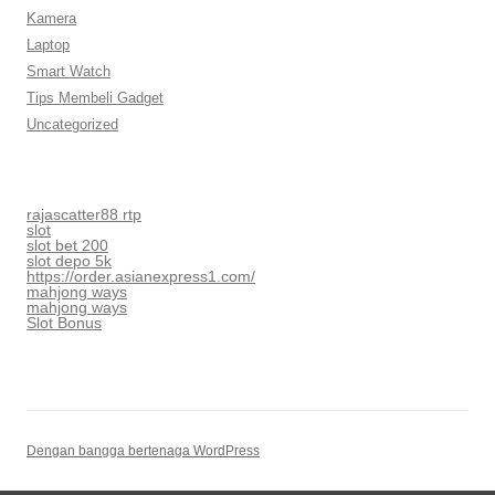
Kamera
Laptop
Smart Watch
Tips Membeli Gadget
Uncategorized
rajascatter88 rtp
slot
slot bet 200
slot depo 5k
https://order.asianexpress1.com/
mahjong ways
mahjong ways
Slot Bonus
Dengan bangga bertenaga WordPress