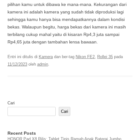
pilihan kamu untuk dibawa ke mana-mana. Kekurangan dari
kamera ini adalah kamera yang sudah tidak diproduksi lagi
sehingga kamu hanya bisa mendapatkannya dalam kondisi
bekas. Walaupun begitu, harga bekas dari kamera ini masih
terbilang cukup mahal yaitu di kisaran Rp4,3 juta sampai
Rp4,65 juta dengan tambahan lensa bawaan.
Entri ini ditulis di
Kamera
dan ber-tag
Nikon FE2
,
Rollei 35
pada
11/12/2023
oleh
admin
.
Cari
Cari
Recent Posts
HONOR Pad X8 Rilis: Tablet Tipis Ramah Anak Baterai Jumbo