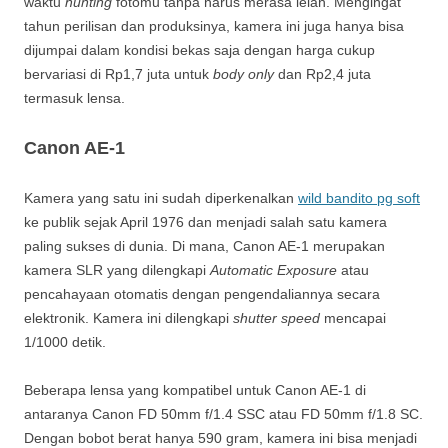
waktu
hunting
fotomu tanpa harus merasa lelah. Mengingat
tahun perilisan dan produksinya, kamera ini juga hanya bisa
dijumpai dalam kondisi bekas saja dengan harga cukup
bervariasi di Rp1,7 juta untuk
body only
dan Rp2,4 juta
termasuk lensa.
Canon AE-1
Kamera yang satu ini sudah diperkenalkan
wild bandito pg soft
ke publik sejak April 1976 dan menjadi salah satu kamera
paling sukses di dunia. Di mana, Canon AE-1 merupakan
kamera SLR yang dilengkapi
Automatic Exposure
atau
pencahayaan otomatis dengan pengendaliannya secara
elektronik. Kamera ini dilengkapi
shutter speed
mencapai
1/1000 detik.
Beberapa lensa yang kompatibel untuk Canon AE-1 di
antaranya Canon FD 50mm f/1.4 SSC atau FD 50mm f/1.8 SC.
Dengan bobot berat hanya 590 gram, kamera ini bisa menjadi