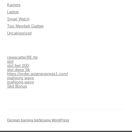
Kamera
Laptop
Smart Watch
Tips Membeli Gadget
Uncategorized
rajascatter88 rtp
slot
slot bet 200
slot depo 5k
https://order.asianexpress1.com/
mahjong ways
mahjong ways
Slot Bonus
Dengan bangga bertenaga WordPress