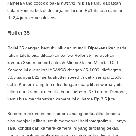
kamera yang cocok dipakai
hunting
ini bisa kamu dapatkan
dalam kondisi bekas di harga mulai dari Rp1,85 juta sampai
Rp2,4 juta termasuk lensa.
Rollei 35
Rollei 35 dengan bentuk unik dan mungil. Diperkenalkan pada
tahun 1966, bisa dikatakan bahwa Rollei 35 merupakan
kamera 35mm terkecil setelah Minox 35 dan Minolta TC-1.
Kamera ini dilengkapi ASA/ISO dengan 25-1600, diafragma
f/3.5 sampai f/22, serta shutter speed ½ detik sampai 1/500
detik. Kamera yang tersedia dengan dua pilihan warna yaitu
hitam dan krom ini memiliki bobot seberat 370 gram. Di mana,
kamu bisa mendapatkan kamera ini di harga Rp 3,5 juta.
Beberapa rekomendasi kamera analog berkualitas tersebut
bisa menjadi pilihan untuk memenuhi hobi fotografimu. Hanya
saja, kondisi dari kamera-kamera ini yang terbilang bekas,
namun masih memiliki kondisi yang layak untuk digunakan.