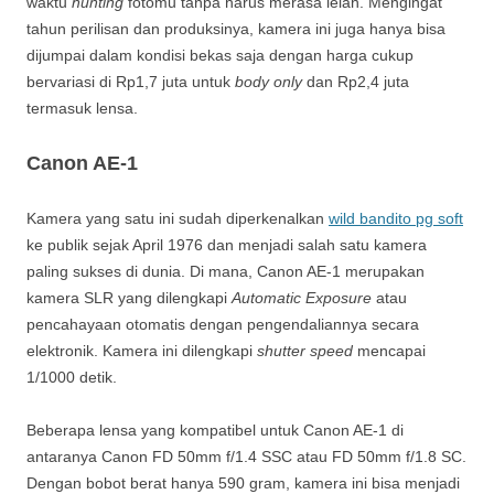
waktu
hunting
fotomu tanpa harus merasa lelah. Mengingat
tahun perilisan dan produksinya, kamera ini juga hanya bisa
dijumpai dalam kondisi bekas saja dengan harga cukup
bervariasi di Rp1,7 juta untuk
body only
dan Rp2,4 juta
termasuk lensa.
Canon AE-1
Kamera yang satu ini sudah diperkenalkan
wild bandito pg soft
ke publik sejak April 1976 dan menjadi salah satu kamera
paling sukses di dunia. Di mana, Canon AE-1 merupakan
kamera SLR yang dilengkapi
Automatic Exposure
atau
pencahayaan otomatis dengan pengendaliannya secara
elektronik. Kamera ini dilengkapi
shutter speed
mencapai
1/1000 detik.
Beberapa lensa yang kompatibel untuk Canon AE-1 di
antaranya Canon FD 50mm f/1.4 SSC atau FD 50mm f/1.8 SC.
Dengan bobot berat hanya 590 gram, kamera ini bisa menjadi