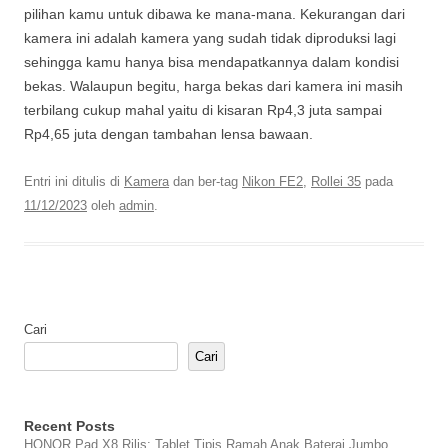
pilihan kamu untuk dibawa ke mana-mana. Kekurangan dari
kamera ini adalah kamera yang sudah tidak diproduksi lagi
sehingga kamu hanya bisa mendapatkannya dalam kondisi
bekas. Walaupun begitu, harga bekas dari kamera ini masih
terbilang cukup mahal yaitu di kisaran Rp4,3 juta sampai
Rp4,65 juta dengan tambahan lensa bawaan.
Entri ini ditulis di
Kamera
dan ber-tag
Nikon FE2
,
Rollei 35
pada
11/12/2023
oleh
admin
.
Cari
Cari
Recent Posts
HONOR Pad X8 Rilis: Tablet Tipis Ramah Anak Baterai Jumbo