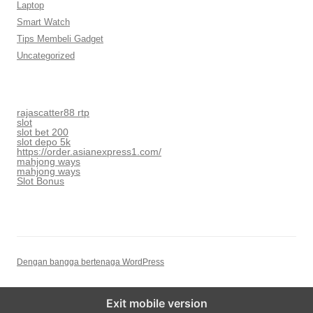
Laptop
Smart Watch
Tips Membeli Gadget
Uncategorized
rajascatter88 rtp
slot
slot bet 200
slot depo 5k
https://order.asianexpress1.com/
mahjong ways
mahjong ways
Slot Bonus
Dengan bangga bertenaga WordPress
Exit mobile version