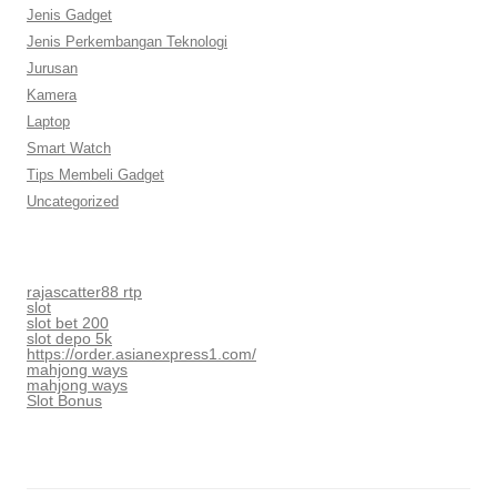
Jenis Gadget
Jenis Perkembangan Teknologi
Jurusan
Kamera
Laptop
Smart Watch
Tips Membeli Gadget
Uncategorized
rajascatter88 rtp
slot
slot bet 200
slot depo 5k
https://order.asianexpress1.com/
mahjong ways
mahjong ways
Slot Bonus