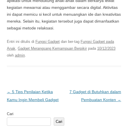
aplikasi untuk mendukung anak-anak dalam berkarya lewat
kegiatan mewarnai atau menggambar secara digital. Aktivitas
ini dapat memicu si kecil untuk menuangkan ide dan kreativitas
mereka. Selain itu, kegiatan tersebut juga dapat dimanfaatkan
sebagai metode relaksasi.
Entri ini ditulis di
Fungsi Gadget
dan ber-tag
Fungsi Gadget pada
Anak
,
Gadget Merangsang Kemampuan Berpikir
pada
10/12/2023
oleh
admin
.
Navigasi
←
5 Tips Penilaian Ketika
7 Gadget di Butuhkan dalam
Tulisan
Kamu Ingin Membeli Gadget
Pembuatan Konten
→
Cari
Cari