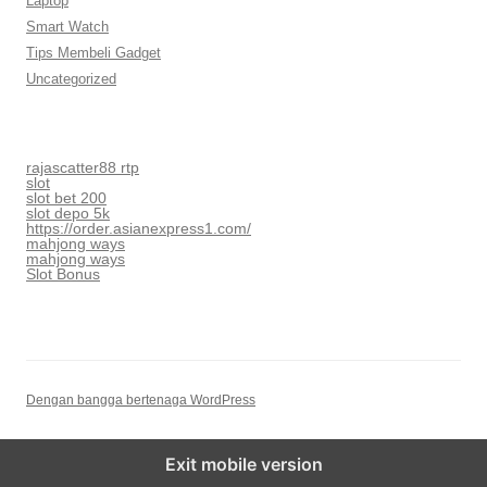
Laptop
Smart Watch
Tips Membeli Gadget
Uncategorized
rajascatter88 rtp
slot
slot bet 200
slot depo 5k
https://order.asianexpress1.com/
mahjong ways
mahjong ways
Slot Bonus
Dengan bangga bertenaga WordPress
Exit mobile version