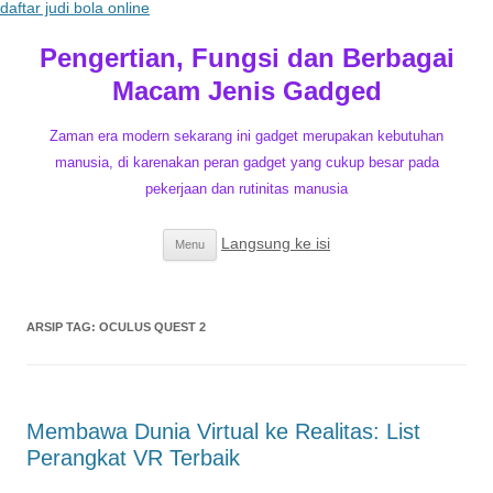
daftar judi bola online
Pengertian, Fungsi dan Berbagai
Macam Jenis Gadged
Zaman era modern sekarang ini gadget merupakan kebutuhan
manusia, di karenakan peran gadget yang cukup besar pada
pekerjaan dan rutinitas manusia
Langsung ke isi
Menu
ARSIP TAG:
OCULUS QUEST 2
Membawa Dunia Virtual ke Realitas: List
Perangkat VR Terbaik