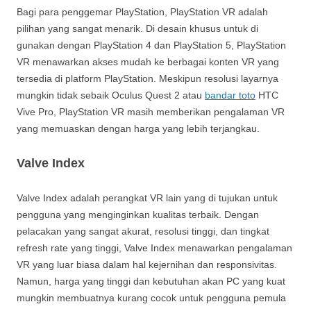
Bagi para penggemar PlayStation, PlayStation VR adalah
pilihan yang sangat menarik. Di desain khusus untuk di
gunakan dengan PlayStation 4 dan PlayStation 5, PlayStation
VR menawarkan akses mudah ke berbagai konten VR yang
tersedia di platform PlayStation. Meskipun resolusi layarnya
mungkin tidak sebaik Oculus Quest 2 atau
bandar toto
HTC
Vive Pro, PlayStation VR masih memberikan pengalaman VR
yang memuaskan dengan harga yang lebih terjangkau.
Valve Index
Valve Index adalah perangkat VR lain yang di tujukan untuk
pengguna yang menginginkan kualitas terbaik. Dengan
pelacakan yang sangat akurat, resolusi tinggi, dan tingkat
refresh rate yang tinggi, Valve Index menawarkan pengalaman
VR yang luar biasa dalam hal kejernihan dan responsivitas.
Namun, harga yang tinggi dan kebutuhan akan PC yang kuat
mungkin membuatnya kurang cocok untuk pengguna pemula