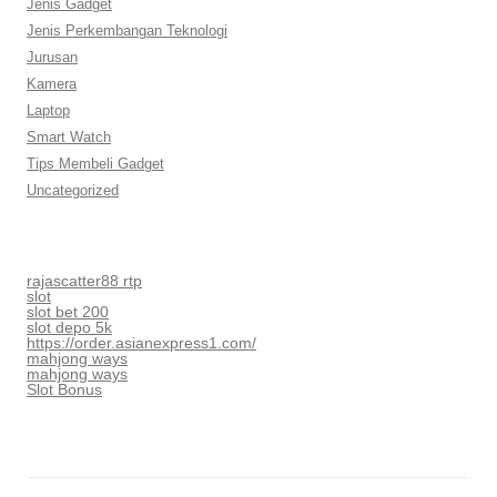
Jenis Gadget
Jenis Perkembangan Teknologi
Jurusan
Kamera
Laptop
Smart Watch
Tips Membeli Gadget
Uncategorized
rajascatter88 rtp
slot
slot bet 200
slot depo 5k
https://order.asianexpress1.com/
mahjong ways
mahjong ways
Slot Bonus