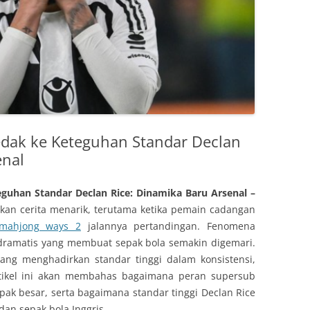
edak ke Keteguhan Standar Declan
enal
guhan Standar Declan Rice: Dinamika Baru Arsenal –
kan cerita menarik, terutama ketika pemain cadangan
mahjong ways 2
jalannya pertandingan. Fenomena
dramatis yang membuat sepak bola semakin digemari.
 yang menghadirkan standar tinggi dalam konsistensi,
Artikel ini akan membahas bagaimana peran supersub
 besar, serta bagaimana standar tinggi Declan Rice
dan sepak bola Inggris.