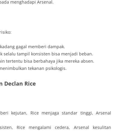
pada menghadapi Arsenal.
isiko:
l, kadang gagal memberi dampak.
 selalu tampil konsisten bisa menjadi beban.
 tertentu bisa berbahaya jika mereka absen.
menimbulkan tekanan psikologis.
 Declan Rice
ri kejutan, Rice menjaga standar tinggi, Arsenal
sten, Rice mengalami cedera, Arsenal kesulitan