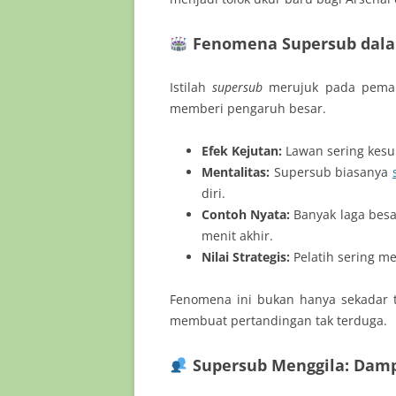
Fenomena Supersub dala
Istilah
supersub
merujuk pada pemai
memberi pengaruh besar.
Efek Kejutan:
Lawan sering kesu
Mentalitas:
Supersub biasanya
diri.
Contoh Nyata:
Banyak laga besa
menit akhir.
Nilai Strategis:
Pelatih sering m
Fenomena ini bukan hanya sekadar ta
membuat pertandingan tak terduga.
Supersub Menggila: Damp