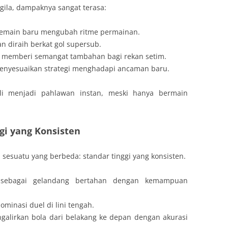
gila, dampaknya sangat terasa:
emain baru mengubah ritme permainan.
 diraih berkat gol supersub.
 memberi semangat tambahan bagi rekan setim.
nyesuaikan strategi menghadapi ancaman baru.
li menjadi pahlawan instan, meski hanya bermain
gi yang Konsisten
n sesuatu yang berbeda: standar tinggi yang konsisten.
 sebagai gelandang bertahan dengan kemampuan
inasi duel di lini tengah.
galirkan bola dari belakang ke depan dengan akurasi