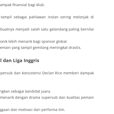
mpak finansial bagi klub:
mpil sebagai pahlawan instan sering melonjak di
buatnya menjadi salah satu gelandang paling bernilai
nik lebih menarik bagi sponsor global.
emain yang tampil gemilang meningkat drastis.
dan Liga Inggris
upersub dan konsistensi Declan Rice memberi dampak
ngkan sebagai kandidat juara.
menarik dengan drama supersub dan kualitas pemain
aan dan motivasi dari performa tim.