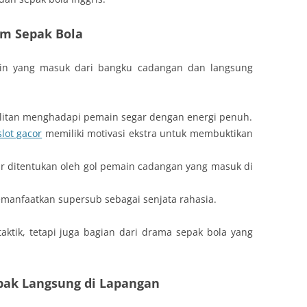
m Sepak Bola
n yang masuk dari bangku cadangan dan langsung
litan menghadapi pemain segar dengan energi penuh.
slot gacor
memiliki motivasi ekstra untuk membuktikan
r ditentukan oleh gol pemain cadangan yang masuk di
emanfaatkan supersub sebagai senjata rahasia.
ktik, tetapi juga bagian dari drama sepak bola yang
ak Langsung di Lapangan