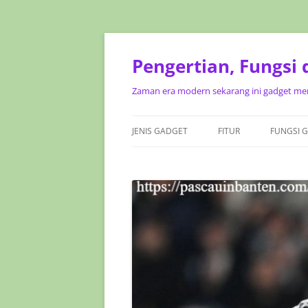
Pengertian, Fungsi
Zaman era modern sekarang ini gadget mer
JENIS GADGET
FITUR
FUNGSI 