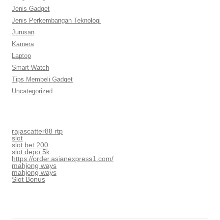
Jenis Gadget
Jenis Perkembangan Teknologi
Jurusan
Kamera
Laptop
Smart Watch
Tips Membeli Gadget
Uncategorized
rajascatter88 rtp
slot
slot bet 200
slot depo 5k
https://order.asianexpress1.com/
mahjong ways
mahjong ways
Slot Bonus