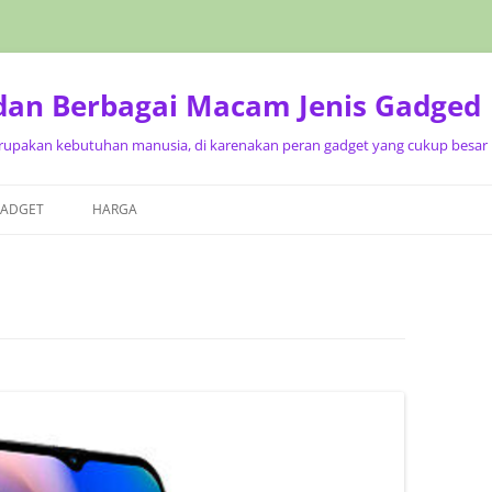
 dan Berbagai Macam Jenis Gadged
upakan kebutuhan manusia, di karenakan peran gadget yang cukup besar p
Langsung
ke
GADGET
HARGA
isi