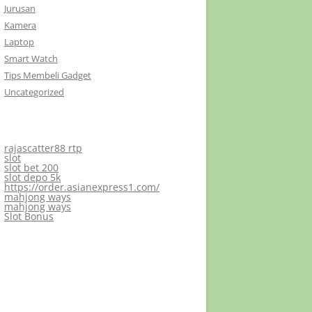
Jurusan
Kamera
Laptop
Smart Watch
Tips Membeli Gadget
Uncategorized
rajascatter88 rtp
slot
slot bet 200
slot depo 5k
https://order.asianexpress1.com/
mahjong ways
mahjong ways
Slot Bonus