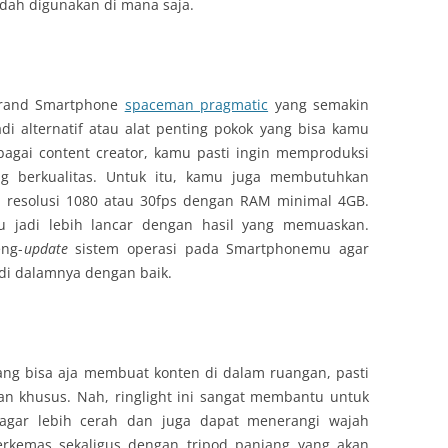
dah digunakan di mana saja.
 brand Smartphone
spaceman pragmatic
yang semakin
di alternatif atau alat penting pokok yang bisa kamu
agai content creator, kamu pasti ingin memproduksi
g berkualitas. Untuk itu, kamu juga membutuhkan
resolusi 1080 atau 30fps dengan RAM minimal 4GB.
u jadi lebih lancar dengan hasil yang memuaskan.
eng-
update
sistem operasi pada Smartphonemu agar
di dalamnya dengan baik.
dang bisa aja membuat konten di dalam ruangan, pasti
n khusus. Nah, ringlight ini sangat membantu untuk
 agar lebih cerah dan juga dapat menerangi wajah
terkemas sekaligus dengan tripod panjang yang akan