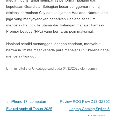
Media Inggris ramai membahas performa Haaland dan
keputusan Guardiola. Sebagian besar penggemar memuji
efisiensi permainan City dan ketajaman Haaland. Namun, ada
juga yang menyayangkan penarikan Haaland sebelum
mencetak hattrick, terutama dari kalangan manajer Fantasy
Premier League (FPL) yang berharap poin maksimal.
Haaland sendiri menanggapi dengan candaan, menyebut
bahwa ia “minta maaf kepada para manajer FPL” karena gagal
mencetak tiga gol.
Entri ini ditulis di
Uncategorized
pada
04/11/2025
oleh
admin
.
Navigasi
←
iPhone 17: Lompatan
Review ROG Flow Z13 GZ302
Tulisan
Evolusi Apple di Tahun 2025
Laptop Gaming Stylish &