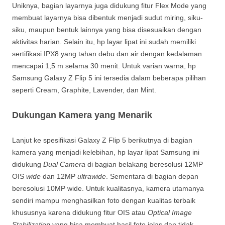
Uniknya, bagian layarnya juga didukung fitur Flex Mode yang
membuat layarnya bisa dibentuk menjadi sudut miring, siku-
siku, maupun bentuk lainnya yang bisa disesuaikan dengan
aktivitas harian. Selain itu, hp layar lipat ini sudah memiliki
sertifikasi IPX8 yang tahan debu dan air dengan kedalaman
mencapai 1,5 m selama 30 menit. Untuk varian warna, hp
Samsung Galaxy Z Flip 5 ini tersedia dalam beberapa pilihan
seperti Cream, Graphite, Lavender, dan Mint.
Dukungan Kamera yang Menarik
Lanjut ke spesifikasi Galaxy Z Flip 5 berikutnya di bagian
kamera yang menjadi kelebihan, hp layar lipat Samsung ini
didukung
Dual Camera
di bagian belakang beresolusi 12MP
OIS
wide
dan 12MP
ultrawide
. Sementara di bagian depan
beresolusi 10MP wide. Untuk kualitasnya, kamera utamanya
sendiri mampu menghasilkan foto dengan kualitas terbaik
khususnya karena didukung fitur OIS atau
Optical Image
Stabilization
yang bisa membuat hasil foto jelas dan tidak