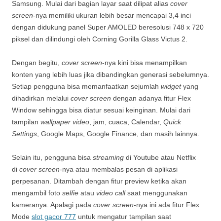
Samsung. Mulai dari bagian layar saat dilipat alias
cover
screen
-nya memiliki ukuran lebih besar mencapai 3,4 inci
dengan didukung panel Super AMOLED beresolusi 748 x 720
piksel dan dilindungi oleh Corning Gorilla Glass Victus 2.
Dengan begitu,
cover screen
-nya kini bisa menampilkan
konten yang lebih luas jika dibandingkan generasi sebelumnya.
Setiap pengguna bisa memanfaatkan sejumlah
widget
yang
dihadirkan melalui
cover screen
dengan adanya fitur Flex
Window sehingga bisa diatur sesuai keinginan. Mulai dari
tampilan
wallpaper video
, jam, cuaca, Calendar,
Quick
Settings
, Google Maps, Google Finance, dan masih lainnya.
Selain itu, pengguna bisa
streaming
di Youtube atau Netflix
di
cover screen
-nya atau membalas pesan di aplikasi
perpesanan. Ditambah dengan fitur preview ketika akan
mengambil foto
selfie
atau
video call
saat menggunakan
kameranya. Apalagi pada
cover screen
-nya ini ada fitur Flex
Mode
slot gacor 777
untuk mengatur tampilan saat