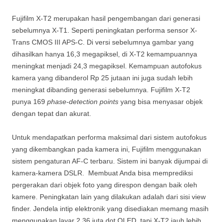
Fujifilm X-T2 merupakan hasil pengembangan dari generasi
sebelumnya X-T1. Seperti peningkatan performa sensor X-
Trans CMOS III APS-C. Di versi sebelumnya gambar yang
dihasilkan hanya 16,3 megapiksel, di X-T2 kemampuannya
meningkat menjadi 24,3 megapiksel. Kemampuan autofokus
kamera yang dibanderol Rp 25 jutaan ini juga sudah lebih
meningkat dibanding generasi sebelumnya. Fujifilm X-T2
punya 169
phase-detection points
yang bisa menyasar objek
dengan tepat dan akurat.
Untuk mendapatkan performa maksimal dari sistem autofokus
yang dikembangkan pada kamera ini, Fujifilm menggunakan
sistem pengaturan AF-C terbaru. Sistem ini banyak dijumpai di
kamera-kamera DSLR. Membuat Anda bisa memprediksi
pergerakan dari objek foto yang direspon dengan baik oleh
kamere. Peningkatan lain yang dilakukan adalah dari sisi view
finder. Jendela intip elektronik yang disediakan memang masih
menggunakan layar 2,36 juta dot OLED, tapi X-T2 jauh lebih