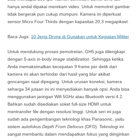
hanya andal dipakai merekam video. Untuk memotret gambar
tidak bergerak pun cukup mumpuni. Kamera ini diperkuat
sensor Micro Four Thirds dengan kapasitas 20,3 megapiksel.
Baca Juga:
10 Jenis Drone di Gunakan untuk Kegiatan Militer
Untuk mendukung proses pemotretan, GH5 juga dilengkapi
dengan
5-axis in-body image stabilization
. Sehingga ketika
Anda memaksimalkan kecepatan 9 frame per detik dari
kamera ini akan terhindar dari hasil yang blur akibat
goncangan saat dipegang. Untuk urusan koneksi, kamera
seharga 34 jutaan ini ini menyediakan banyak opsi. Anda bisa
menggunakan jaringan Wifi 5GHz atau Bluetooth versi 4.2.
Bahkan sudah disediakan soket full-size HDMI untuk
mentransfer file dengan resolusi tinggi. Untuk seri ini juga
sudah ada pengembangan teknologi khas Panasonic, yaitu
sistem autofokus
Depth From Defocus
(DFD)
.
Teknologi ini
sangat membantu dalam mendapatkan fokus yang diinginkan