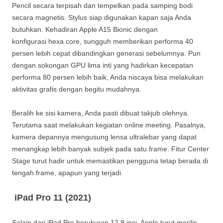
Pencil secara terpisah dan tempelkan pada samping bodi
secara magnetis. Stylus siap digunakan kapan saja Anda
butuhkan. Kehadiran Apple A15 Bionic dengan
konfigurasi hexa core, sungguh memberikan performa 40
persen lebih cepat dibandingkan generasi sebelumnya. Pun
dengan sokongan GPU lima inti yang hadirkan kecepatan
performa 80 persen lebih baik, Anda niscaya bisa melakukan
aktivitas grafis dengan begitu mudahnya.
Beralih ke sisi kamera, Anda pasti dibuat takjub olehnya.
Terutama saat melakukan kegiatan online meeting. Pasalnya,
kamera depannya mengusung lensa ultralebar yang dapat
menangkap lebih banyak subjek pada satu frame. Fitur Center
Stage turut hadir untuk memastikan pengguna tetap berada di
tengah frame, apapun yang terjadi.
iPad Pro 11 (2021)
Selain dari iPad Pro berukuran 12.9 inci, Apple turut merilis