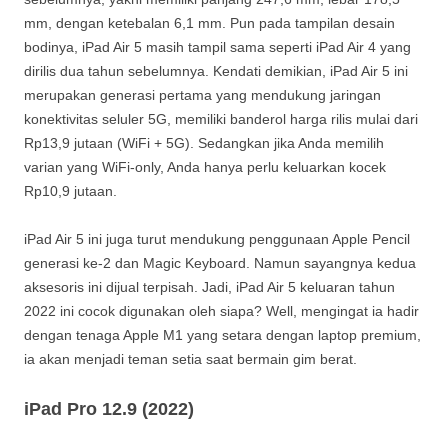
mm, dengan ketebalan 6,1 mm. Pun pada tampilan desain
bodinya, iPad Air 5 masih tampil sama seperti iPad Air 4 yang
dirilis dua tahun sebelumnya. Kendati demikian, iPad Air 5 ini
merupakan generasi pertama yang mendukung jaringan
konektivitas seluler 5G, memiliki banderol harga rilis mulai dari
Rp13,9 jutaan (WiFi + 5G). Sedangkan jika Anda memilih
varian yang WiFi-only, Anda hanya perlu keluarkan kocek
Rp10,9 jutaan.
iPad Air 5 ini juga turut mendukung penggunaan Apple Pencil
generasi ke-2 dan Magic Keyboard. Namun sayangnya kedua
aksesoris ini dijual terpisah. Jadi, iPad Air 5 keluaran tahun
2022 ini cocok digunakan oleh siapa? Well, mengingat ia hadir
dengan tenaga Apple M1 yang setara dengan laptop premium,
ia akan menjadi teman setia saat bermain gim berat.
iPad Pro 12.9 (2022)