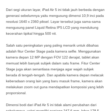
Dari segi ukuran layar, iPad Air 5 ini tidak jauh berbeda dengan
generasi sebelumnya yaitu mengusung dimensi 10,9 inci pada
resolusi 1640 x 2360 piksel. Layar tersebut juga sama-sama
mengusung panel Liquid Retina IPS LCD yang mendukung
kecerahan tipikal hingga 500 nit.
Salah satu peningkatan yang paling menarik untuk dibahas
adalah fitur Center Stage pada kamera selfie. Menggunakan
kamera depan 12 MP dengan FOV 122 derajat, tablet akan
memuat lebih banyak subjek dalam satu frame. Fitur Center
Stage juga akan senantiasa menjaga agar wajah subjek
berada di tengah-tengah. Dan apabila kamera depan melacak
keberadaan orang lain yang baru masuk frame, kamera akan
melakukan zoom out guna mendapatkan komposisi yang lebih
proporsional.
Dimensi bodi dari iPad Air 5 ini tidak alami perubahan dari
sebelumnya, yakni memiliki panjang 247,6 mm, lebar 178,5