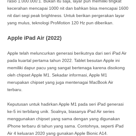
rasio 1.000.000:1. Bukan itu saja, layar pun memiliki tingkat
kecerahan mencapai 1000 nit dan bahkan bisa mencapai 1600
nit dari segi peak brightness. Untuk berikan pergerakan layar
yang mulus, teknologi ProMotion 120 Hz pun diberikan.
Apple iPad Air (2022)
Apple telah meluncurkan generasi berikutnya dari seri iPad Air
pada kuartal pertama tahun 2022. Tablet besutan Apple ini
memiliki dapur pacu yang sangat bertenaga karena disokong
oleh chipset Apple M1. Sekadar informasi, Apple M1
merupakan chipset yang juga mentenagai MacBook Air
terbaru.
Keputusan untuk hadirkan Apple M1 pada seri iPad generasi
ke-5 ini terbilang unik. Soalnya, biasanya iPad Air series
menggunakan chipset yang sama dengan yang digunakan
iPhone terbaru di tahun yang sama. Contohnya, seperti iPad
Air 4 keluaran 2020 yang gunakan Apple Bionic A14.