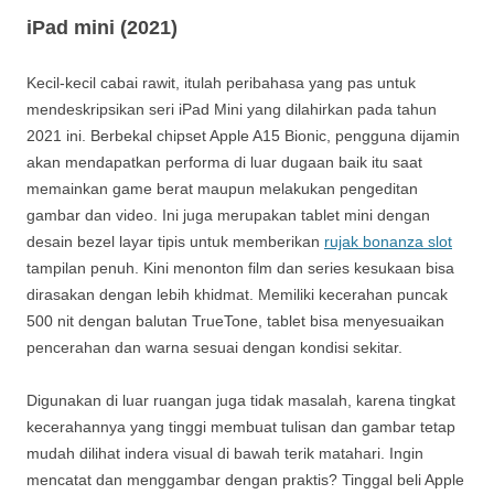
iPad mini (2021)
Kecil-kecil cabai rawit, itulah peribahasa yang pas untuk
mendeskripsikan seri iPad Mini yang dilahirkan pada tahun
2021 ini. Berbekal chipset Apple A15 Bionic, pengguna dijamin
akan mendapatkan performa di luar dugaan baik itu saat
memainkan game berat maupun melakukan pengeditan
gambar dan video. Ini juga merupakan tablet mini dengan
desain bezel layar tipis untuk memberikan
rujak bonanza slot
tampilan penuh. Kini menonton film dan series kesukaan bisa
dirasakan dengan lebih khidmat. Memiliki kecerahan puncak
500 nit dengan balutan TrueTone, tablet bisa menyesuaikan
pencerahan dan warna sesuai dengan kondisi sekitar.
Digunakan di luar ruangan juga tidak masalah, karena tingkat
kecerahannya yang tinggi membuat tulisan dan gambar tetap
mudah dilihat indera visual di bawah terik matahari. Ingin
mencatat dan menggambar dengan praktis? Tinggal beli Apple