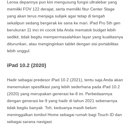
Lensa depannya pun kini mengusung fungsi ultralebar yang
memiliki FOV 122 derajat, serta memiliki fitur Center Stage
yang akan terus menjaga subjek agar tetap di tengah
sekalipun sedang bergerak ke sana ke mari. iPad Pro 5th gen
berukuran 11 inci ini cocok bila Anda mematok budget lebih
sedikit, tidak begitu mempermasalahkan layar yang kualitasnya
diturunkan, atau menginginkan tablet dengan sisi portabilitas
lebih unggul.
iPad 10.2 (2020)
Hadir sebagai predesor iPad 10.2 (2021), tentu saja Anda akan
menemukan spesifikasi yang lebih sederhana pada iPad 10.2
(2020) yang merupakan generasi ke-8 ini. Perbedaannya
dengan generasi ke-9 yang hadir di tahun 2021 sebenarnya
tidak begitu banyak. Toh, keduanya masih belum
meninggalkan tombol Home sebagai rumah bagi Touch ID dan
sebagai sarana navigasi.