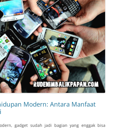
hidupan Modern: Antara Manfaat
i
dern, gadget sudah jadi bagian yang enggak bisa