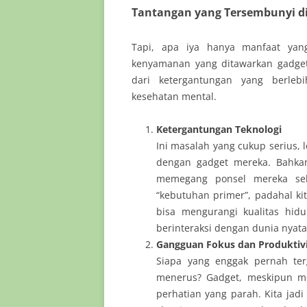
Tantangan yang Tersembunyi di
Tapi, apa iya hanya manfaat yang
kenyamanan yang ditawarkan gadget,
dari ketergantungan yang berleb
kesehatan mental.
Ketergantungan Teknologi
Ini masalah yang cukup serius,
dengan gadget mereka. Bahkan
memegang ponsel mereka sel
“kebutuhan primer”, padahal kit
bisa mengurangi kualitas hidu
berinteraksi dengan dunia nyata
Gangguan Fokus dan Produktiv
Siapa yang enggak pernah terg
menerus? Gadget, meskipun me
perhatian yang parah. Kita jadi