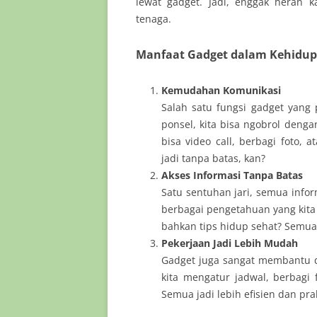
lewat gadget. Jadi, enggak heran 
tenaga.
Manfaat Gadget dalam Kehidupa
Kemudahan Komunikasi
Salah satu fungsi gadget yang
ponsel, kita bisa ngobrol denga
bisa video call, berbagi foto,
jadi tanpa batas, kan?
Akses Informasi Tanpa Batas
Satu sentuhan jari, semua infor
berbagai pengetahuan yang kita 
bahkan tips hidup sehat? Semu
Pekerjaan Jadi Lebih Mudah
Gadget juga sangat membantu d
kita mengatur jadwal, berbagi
Semua jadi lebih efisien dan prak