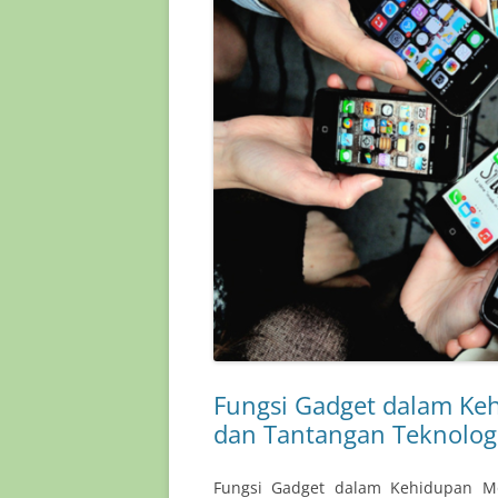
Fungsi Gadget dalam Ke
dan Tantangan Teknolog
Fungsi Gadget dalam Kehidupan Mo