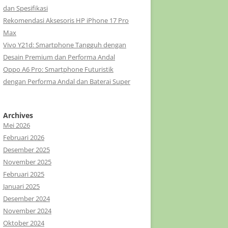
dan Spesifikasi
Rekomendasi Aksesoris HP iPhone 17 Pro
Max
Vivo Y21d: Smartphone Tangguh dengan
Desain Premium dan Performa Andal
Oppo A6 Pro: Smartphone Futuristik
dengan Performa Andal dan Baterai Super
Archives
Mei 2026
Februari 2026
Desember 2025
November 2025
Februari 2025
Januari 2025
Desember 2024
November 2024
Oktober 2024