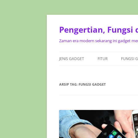
Pengertian, Fungsi
Zaman era modern sekarang ini gadget mer
JENIS GADGET
FITUR
FUNGSI 
ARSIP TAG:
FUNGSI GADGET