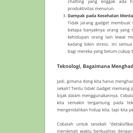
chatting yang enggak ada hab
produktivitas menurun.
Dampak pada Kesehatan Menta
Tidak jarang gadget membuat k
betapa banyaknya orang yang 
kehidupan orang lain lewat me
kadang bikin stress. Ini semu
bagi mereka yang belum cukup b
Teknologi, Bagaimana Mengha
Jadi, gimana dong kita harus mengha
sekali? Tentu tidak! Gadget memang 
bijak dalam menggunakannya. Cobala
kita semakin tergantung pada te
mengendalikan hidup kita, tapi kita 
Cobalah untuk sesekali “detoksifi
menikmati waktu berkualitas dengan o