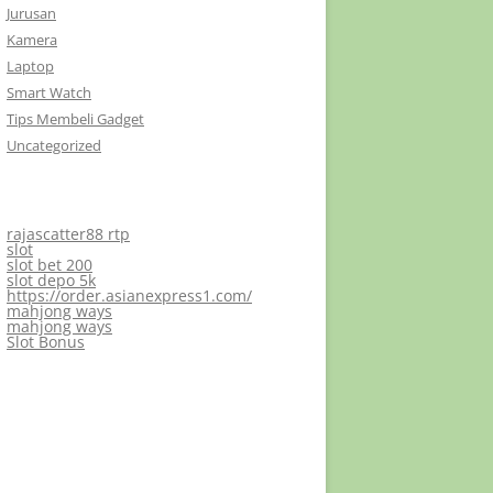
Jurusan
Kamera
Laptop
Smart Watch
Tips Membeli Gadget
Uncategorized
rajascatter88 rtp
slot
slot bet 200
slot depo 5k
https://order.asianexpress1.com/
mahjong ways
mahjong ways
Slot Bonus